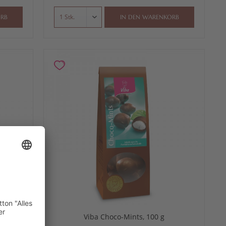
RB
IN DEN
WARENKORB
g
Viba Choco-Mints, 100 g