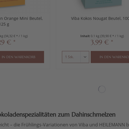
an Orange Mini Beutel,
Viba Kokos Nougat Beutel, 100
125 g
 kg
(34,32 € * / 1 kg)
Inhalt
0.1 kg
(39,90 € * / 1 kg)
29 € *
3,99 € *
IN DEN
WARENKORB
IN DEN
WARENKO
koladenspezialitäten zum Dahinschmelzen
 leicht – die Frühlings-Variationen von Viba und HEILEMANN 