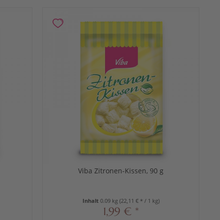
Viba Zitronen-Kissen, 90 g
Inhalt
0.09 kg
(22,11 € * / 1 kg)
1,99 € *