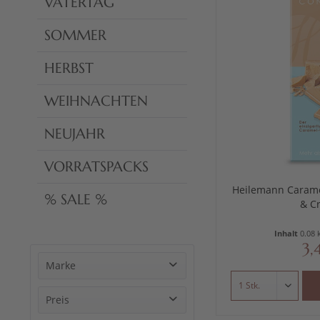
VATERTAG
SOMMER
HERBST
WEIHNACHTEN
NEUJAHR
VORRATSPACKS
Heilemann Caramel
% SALE %
& Cr
Inhalt
0.08 
3,
Marke
HEILEMANN Confiserie
Preis
Viba