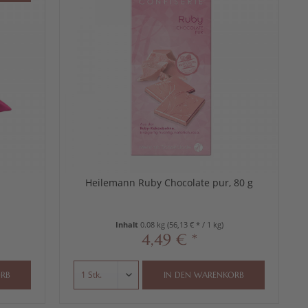
Heilemann Ruby Chocolate pur, 80 g
Inhalt
0.08 kg
(56,13 € * / 1 kg)
4,49 € *
RB
IN DEN
WARENKORB