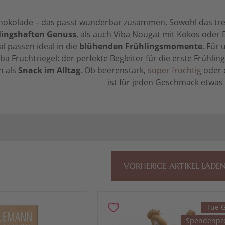
chokolade – das passt wunderbar zusammen. Sowohl das tr
lingshaften Genuss
, als auch Viba Nougat mit Kokos oder
l passen ideal in die
blühenden Frühlingsmomente
. Für
ba Fruchtriegel: der perfekte Begleiter für die erste Frühl
h als
Snack im Alltag
. Ob beerenstark,
super fruchtig
oder 
ist für jeden Geschmack etwas 
VORHERIGE ARTIKEL LADE
Tue G
Spendenpr