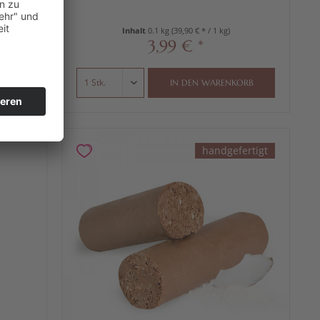
Inhalt
0.1 kg
(39,90 € * / 1 kg)
3,99 € *
RB
IN DEN
WARENKORB
handgefertigt