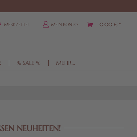
0,00 € *
MERKZETTEL
MEIN KONTO
R
% SALE %
MEHR...
SSEN NEUHEITEN!