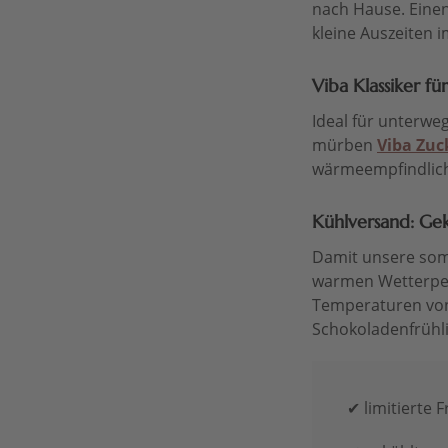
nach Hause. Eine
kleine Auszeiten 
Viba Klassiker f
Ideal für unterwe
mürben
Viba Zuc
wärmeempfindlich
Kühlversand: Gekü
Damit unsere som
warmen Wetterpe
Temperaturen von
Schokoladenfrühli
✔ limitierte 