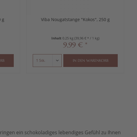
 g
Viba Nougatstange "Kokos", 250 g
Inhalt
0.25 kg
(39,96 € * / 1 kg)
9,99 € *
RB
IN DEN
WARENKORB
bringen ein schokoladiges lebendiges Gefühl zu Ihnen