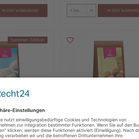
IN DEN
WARENKORB
IN DEN
WARENKO
Sommer-Edition
-Mandeln, 100 g
Viba Choco-Haselnüsse, 100 