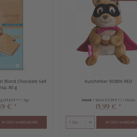
 Blond Chocolate Salt
Kuscheltier ROBIN RED
isp, 80 g
kg
(43,63 € * / 1 kg)
Inhalt
1 Stück
(15,99 € * / 1 Stück)
49 € *
15,99 € *
IN DEN
WARENKORB
IN DEN
WARENKO