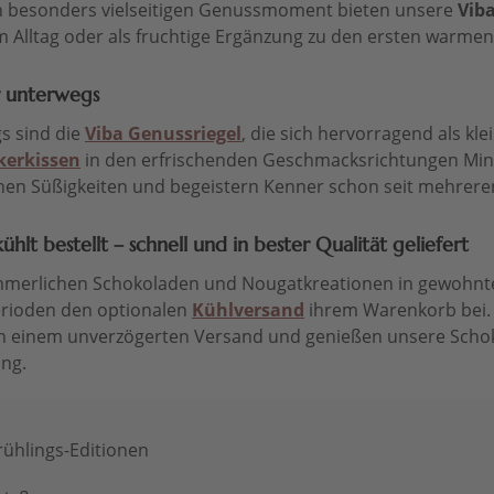
n besonders vielseitigen Genussmoment bieten unsere
Viba
im Alltag oder als fruchtige Ergänzung zu den ersten warme
ür unterwegs
gs sind die
Viba Genussriegel
, die sich hervorragend als k
kerkissen
in den erfrischenden Geschmacksrichtungen Minze
en Süßigkeiten und begeistern Kenner schon seit mehrere
hlt bestellt – schnell und in bester Qualität geliefert
merlichen Schokoladen und Nougatkreationen in gewohnter
rioden den optionalen
Kühlversand
ihrem Warenkorb bei. 
 einem unverzögerten Versand und genießen unsere Schoko
ng.
Frühlings-Editionen