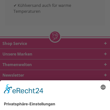
✔ Kühlversand auch für warme
Temperaturen
Shop Service
Unsere Marken
Themenwelten
Newsletter
* Alle Preise inkl. gesetzl. Mehrwertsteuer zzgl.
Versandkosten
und ggf.
Nachnahmegebühren, wenn nicht anders beschrieben
viba.de
4.90
von
5.00
bei
1685
Kundenbewertungen