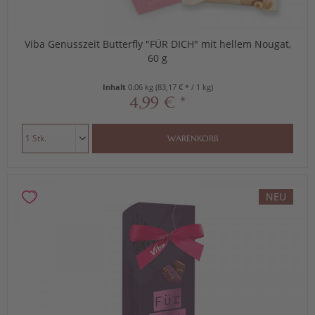
Viba Genusszeit Butterfly "FÜR DICH" mit hellem Nougat,
60 g
Inhalt
0.06 kg
(83,17 € * / 1 kg)
4,99 € *
WARENKORB
NEU