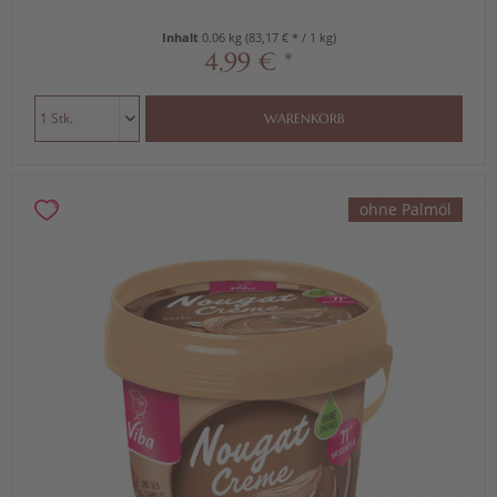
Inhalt
0.06 kg
(83,17 € * / 1 kg)
4,99 € *
WARENKORB
ohne Palmöl