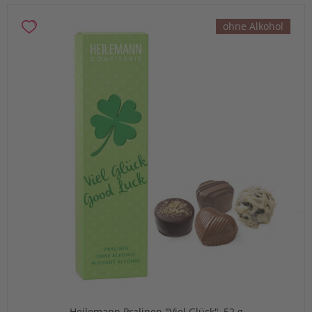
ohne Alkohol
Heilemann Pralinen "Viel Glück", 52 g