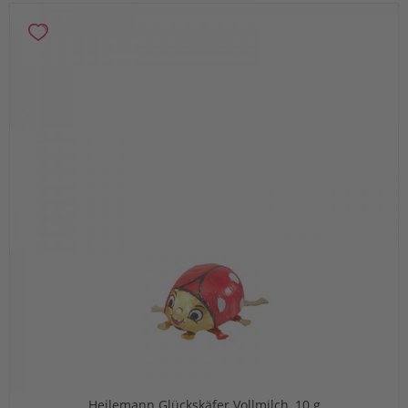
Heilemann Glückskäfer Vollmilch, 10 g