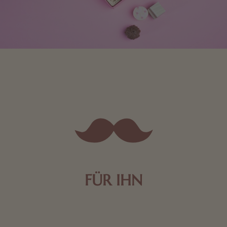
FÜR IHN
Edle Pralinen oder dunkle Zartbitter-Schokolade sind
genau das Richtige für die Männerwelt. Lassen Sie