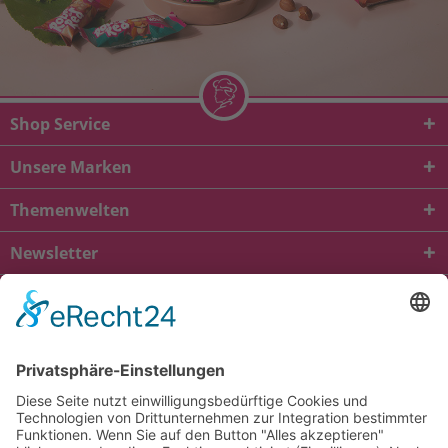
Shop Service
Unsere Marken
Themenwelten
Newsletter
* Alle Preise inkl. gesetzl. Mehrwertsteuer zzgl.
Versandkosten
und ggf.
Nachnahmegebühren, wenn nicht anders beschrieben
viba.de
4.90
von
5.00
bei
1685
Kundenbewertungen
Kontakt
Versandkosten und Lieferung
Zahlungsarten