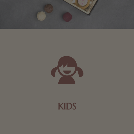
KIDS
Schokolade und Nougat lassen Kinderherzen höher
schlagen! Als Tierfiguren oder in kindlicher