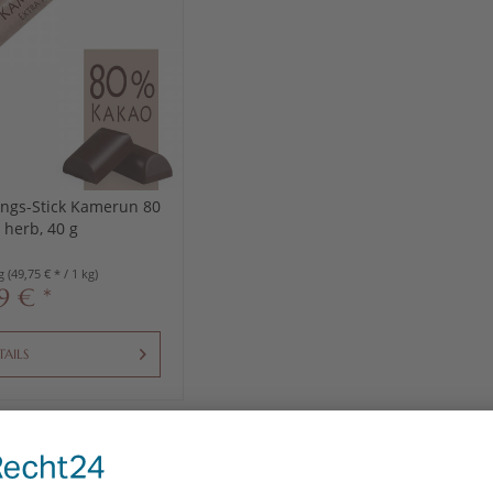
ngs-Stick Kamerun 80
 herb, 40 g
kg
(49,75 € * / 1 kg)
99 € *
TAILS