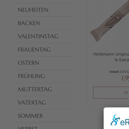
NEUHEITEN
BACKEN
VALENTINSTAG
FRAUENTAG
Heilemann Urspru
% Extra
OSTERN
Inhalt
0.04 
FRÜHLING
1,
MUTTERTAG
DE
VATERTAG
SOMMER