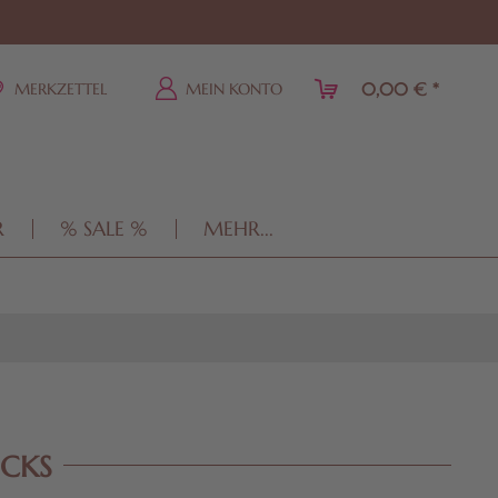
0,00 € *
MERKZETTEL
MEIN KONTO
R
% SALE %
MEHR...
CKS