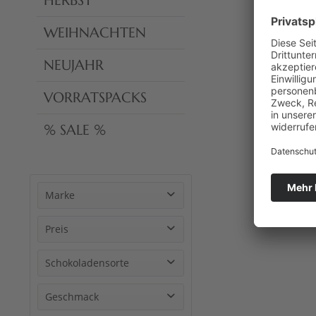
HERBST
WEIHNACHTEN
NEUJAHR
VORRATSPACKS
% SALE %
Marke
HEILEMANN Confiserie
Preis
Schokoladensorte
von
bis
1,59 €
2,49 €
Dunkle Schokolade
Geschmack
Gefüllte Schokolade