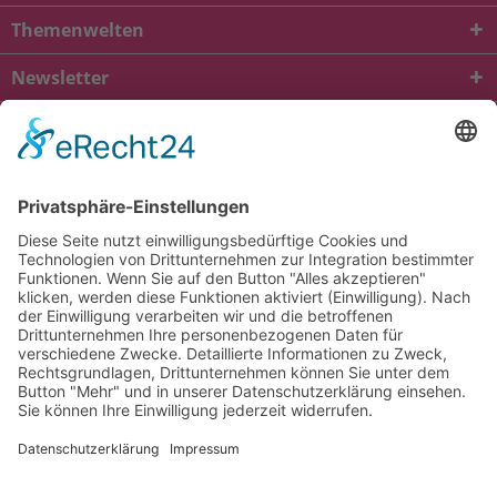
Themenwelten
Newsletter
* Alle Preise inkl. gesetzl. Mehrwertsteuer zzgl.
Versandkosten
und ggf.
Nachnahmegebühren, wenn nicht anders beschrieben
viba.de
4.90
von
5.00
bei
1684
Kundenbewertungen
Kontakt
Versandkosten und Lieferung
Zahlungsarten
FAQ – Häufig gestellte Fragen
Mein Konto
Allgemeine Geschäftsbedingungen
Datenschutz
Impressum
Barrierefreiheit
Cookie-Einstellungen
Widerrufsbelehrung
Vertrag widerrufen