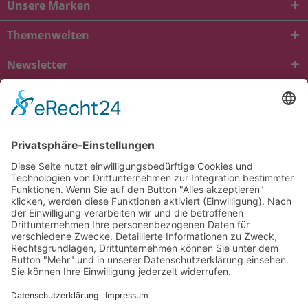
Unsere Marken
Themenwelten
Newsletter
* Alle Preise inkl. gesetzl. Mehrwertsteuer zzgl.
Versandkosten
und ggf.
Nachnahmegebühren, wenn nicht anders beschrieben
viba.de
4.90
von
5.00
bei
1685
Kundenbewertungen
Kontakt
Versandkosten und Lieferung
Zahlungsarten
FAQ – Häufig gestellte Fragen
Mein Konto
Allgemeine Geschäftsbedingungen
Datenschutz
Impressum
Barrierefreiheit
Cookie-Einstellungen
Widerrufsbelehrung
Vertrag widerrufen