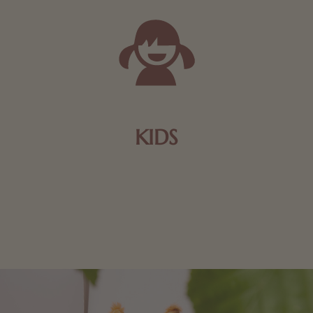
KIDS
Schokolade und Nougat lassen Kinderherzen höher
schlagen! Als Tierfiguren oder in kindlicher
Verpackung, hier finden Sie mehr.