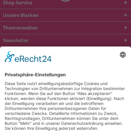
Shop Service
Unsere Marken
Themenwelten
Newsletter
* Alle Preise inkl. gesetzl. Mehrwertsteuer zzgl.
Versandkosten
und ggf.
Nachnahmegebühren, wenn nicht anders beschrieben
viba.de
4.90
von
5.00
bei
1684
Kundenbewertungen
Kontakt
Versandkosten und Lieferung
Zahlungsarten
FAQ – Häufig gestellte Fragen
Mein Konto
Allgemeine Geschäftsbedingungen
Datenschutz
Impressum
Barrierefreiheit
Cookie-Einstellungen
Widerrufsbelehrung
Vertrag widerrufen