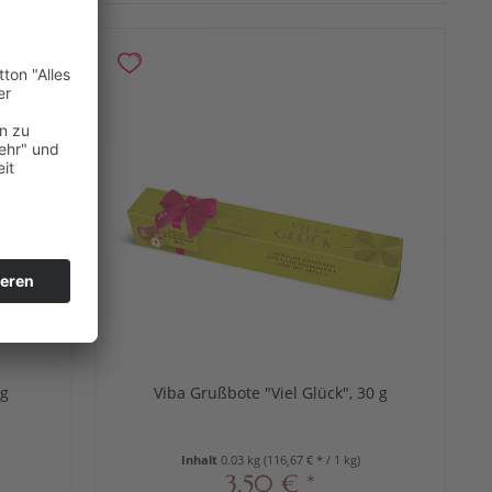
 g
Viba Grußbote "Viel Glück", 30 g
Inhalt
0.03 kg
(116,67 € * / 1 kg)
3,50 € *