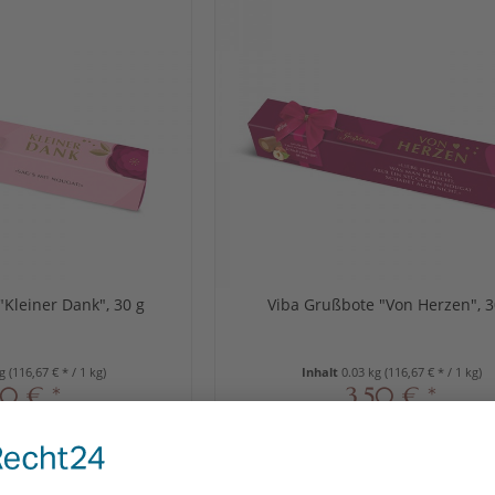
"Kleiner Dank", 30 g
Viba Grußbote "Von Herzen", 3
kg
(116,67 € * / 1 kg)
Inhalt
0.03 kg
(116,67 € * / 1 kg)
50 € *
3,50 € *
IN DEN
WARENKORB
DETAILS