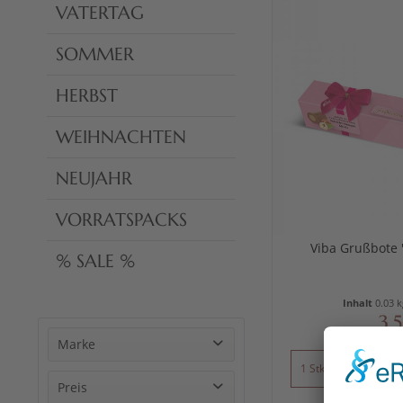
VATERTAG
SOMMER
HERBST
WEIHNACHTEN
NEUJAHR
VORRATSPACKS
Viba Grußbote 
% SALE %
Inhalt
0.03 
3,
Marke
HUSSEL
Preis