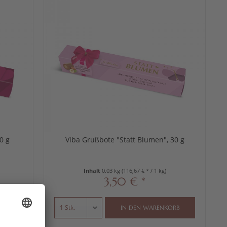
0 g
Viba Grußbote "Statt Blumen", 30 g
Inhalt
0.03 kg
(116,67 € * / 1 kg)
3,50 € *
IN DEN
WARENKORB