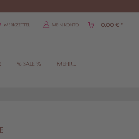
0,00 € *
MERKZETTEL
MEIN KONTO
R
% SALE %
MEHR...
E