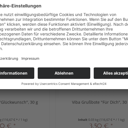
neues Design
"Glückwunsch", 30 g
Viba Grußbote "Für Dich", 30
kg
(116,67 € * / 1 kg)
Inhalt
0.03 kg
(116,67 € * / 1 kg)
50 € *
3,50 € *