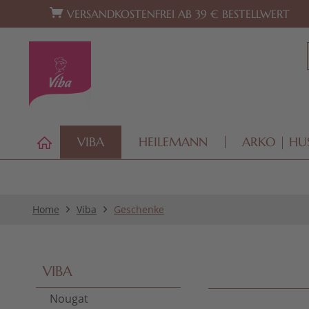
Zur Hauptnavigation springen
Zum Footer springen
VERSANDKOSTENFREI AB 39 € BESTELLWERT
VIBA
HEILEMANN
ARKO | HU
Home
Viba
Geschenke
VIBA
Nougat