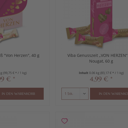
uß "Von Herzen", 40 g
Viba Genusszeit „VON HERZEN“
Nougat, 60 g
kg
(99,75 € * / 1 kg)
Inhalt
0.06 kg
(83,17 € * / 1 kg)
99 € *
4,99 € *
IN DEN
WARENKORB
IN DEN
WARENKO