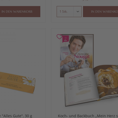
IN DEN
WARENKORB
IN DEN
WARENKO
 "Alles Gute", 30 g
Koch- und Backbuch „Mein Herz s