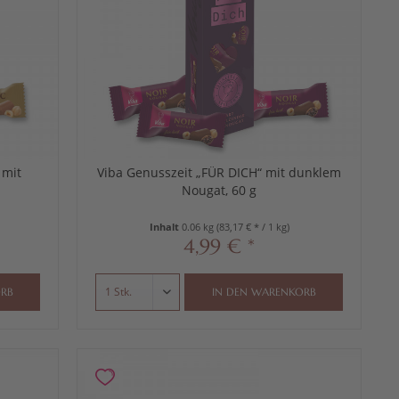
 mit
Viba Genusszeit „FÜR DICH“ mit dunklem
Nougat, 60 g
Inhalt
0.06 kg
(83,17 € * / 1 kg)
4,99 € *
RB
IN DEN
WARENKORB