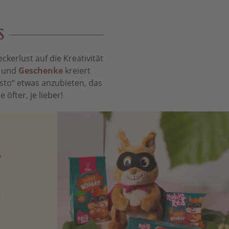
S
kerlust auf die Kreativität
t und
Geschenke
kreiert
sto“ etwas anzubieten, das
öfter, je lieber!
N