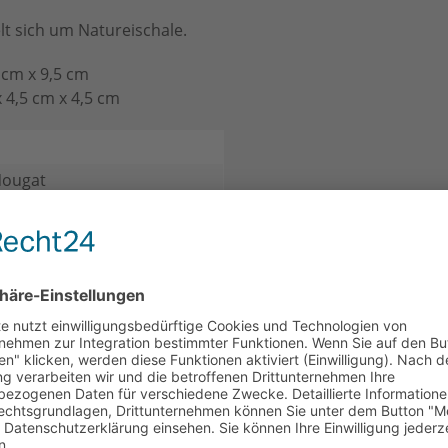
lt sich um Natureischale.
cm x 9,5 cm
4,5 cm x 4,5 cm
Nougat
kohol
 & Teilen, Für Mich
CH
KUNDEN HABEN SICH EBENFALLS ANGESEHEN