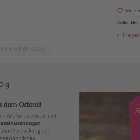
Merke
Artikel-Nr.:
Fragen 
OPS BEWERTUNGEN
50 g
s dem Osterei!
n Art für das Osternest:
Haselnussnougat
nsten Verpackung der
nz gewöhnliches