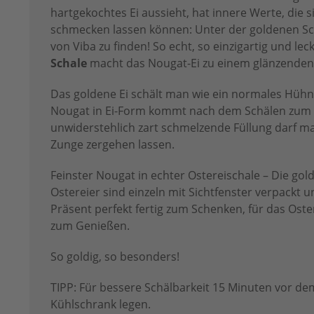
hartgekochtes Ei aussieht, hat innere Werte, die 
schmecken lassen können: Unter der goldenen Sch
von Viba zu finden! So echt, so einzigartig und lec
Schale
macht das Nougat-Ei zu einem glänzenden
Das goldene Ei schält man wie ein normales Hühne
Nougat in Ei-Form kommt nach dem Schälen zum 
unwiderstehlich zart schmelzende Füllung darf ma
Zunge zergehen lassen.
Feinster Nougat in echter Ostereischale – Die go
Ostereier sind einzeln mit Sichtfenster verpackt u
Präsent perfekt fertig zum Schenken, für das Oste
zum Genießen.
So goldig, so besonders!
TIPP: Für bessere Schälbarkeit 15 Minuten vor de
Kühlschrank legen.