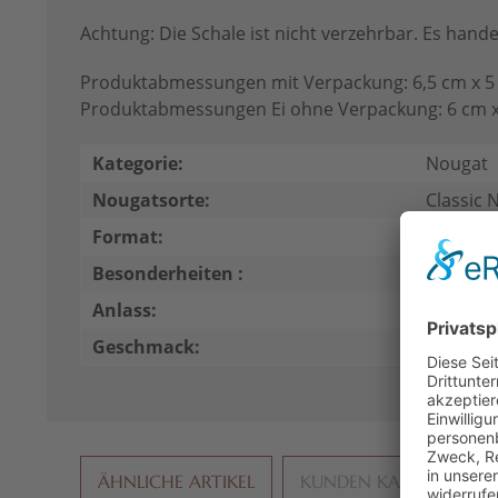
Achtung: Die Schale ist nicht verzehrbar. Es hande
Produktabmessungen mit Verpackung: 6,5 cm x 5 
Produktabmessungen Ei ohne Verpackung: 6 cm x 
Kategorie:
Nougat
Nougatsorte:
Classic 
Format:
Eier
Besonderheiten :
ohne Al
Anlass:
Anbieten
Geschmack:
pur
ÄHNLICHE ARTIKEL
KUNDEN KAUFTEN AU