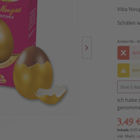
Viba Noug
Schälen w
Artikel-Nr.:
6
Art
Ben
Ich habe 
genomme
3,49 
Inhalt:
0.05 
inkl. MwSt.
z