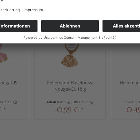
ougat-Ei,
Heilemann Haselnuss-
Heileman
Nougat-Ei, 18 g
1 € * / 1 kg)
Inhalt
0.018 kg
(0,00 € * / 0 kg)
Inhalt
0.0
 *
0,99 € *
0,49