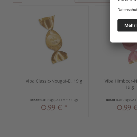
Viba Classic-Nougat-Ei, 19 g
Viba Himbeer-N
19 g
Inhalt
0.019 kg
(52,11 € * / 1 kg)
Inhalt
0.019 kg
(52,1
0,99 € *
0,99 €