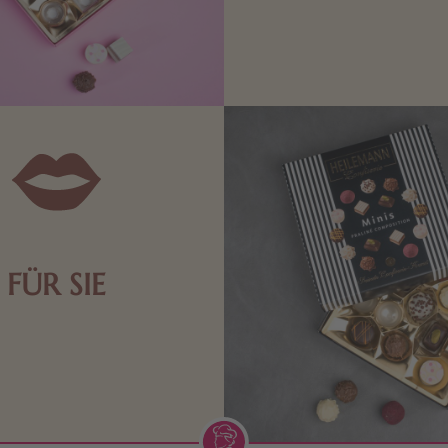
Edle Pralinen oder dunkle 
Schokolade sind genau das 
die Männerwelt. Lassen
inspirieren.
FÜR SIE
n Aufmerksamkeiten Freude
de Frau freut sich über eine
inigkeit aus Nougat oder
Schokolade.