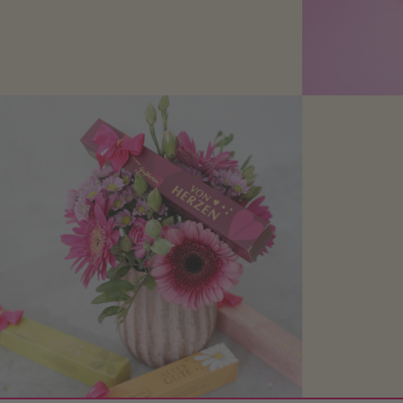
Schokolade oder Nougat geht immer!
Kleine Geschenke zum Geburtstag um
den Liebsten eine Freude zu bereiten,
finden Sie hier.
Mit kleine
bereiten. Je
süße Kle