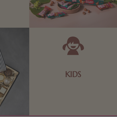
Zartbitter-
Richtige für
 Sie sich
KIDS
Schokolade und Nougat lassen
Kinderherzen höher schlagen! Als
Tierfiguren oder in kindlicher
Verpackung, hier finden Sie mehr.