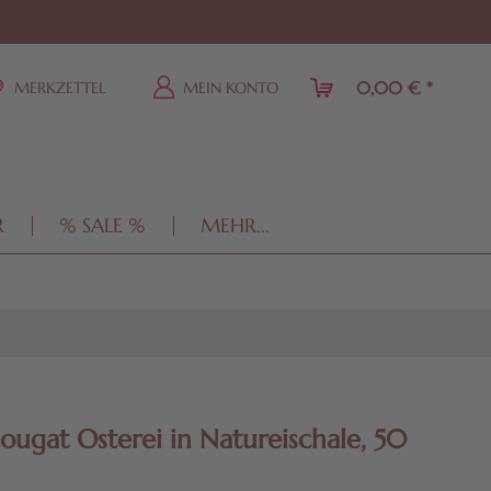
0,00 € *
MERKZETTEL
MEIN KONTO
R
% SALE %
MEHR...
ougat Osterei in Natureischale, 50