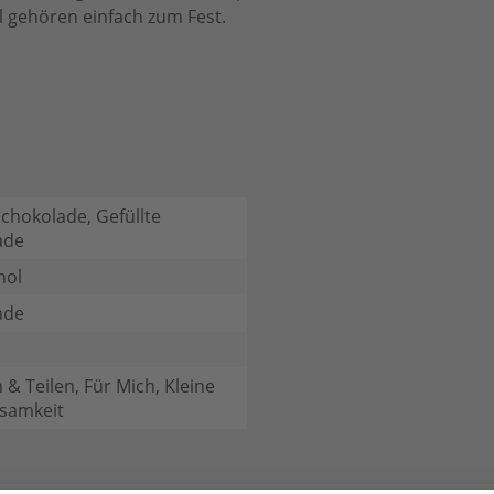
l gehören einfach zum Fest.
chokolade, Gefüllte
ade
hol
ade
 & Teilen, Für Mich, Kleine
samkeit