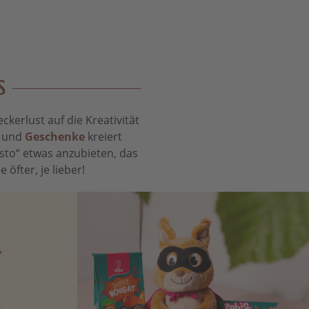
S
kerlust auf die Kreativität
t und
Geschenke
kreiert
sto“ etwas anzubieten, das
öfter, je lieber!