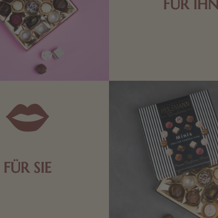
FÜR IH
Edle Pralinen oder dunkle 
Schokolade sind genau das 
die Männerwelt. Lassen
inspirieren.
FÜR SIE
n Aufmerksamkeiten Freude
de Frau freut sich über eine