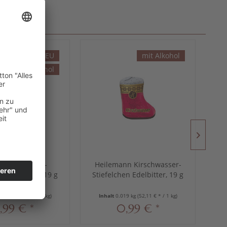
NEU
mit Alkohol
mit Alkohol
ann Eierlikör-
Heilemann Kirschwasser-
n Edelbitter, 19 g
Stiefelchen Edelbitter, 19 g
19 kg
(52,11 € * / 1 kg)
Inhalt
0.019 kg
(52,11 € * / 1 kg)
,99 € *
0,99 € *