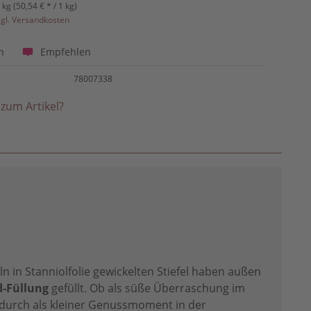
 kg (50,54 € * / 1 kg)
zgl. Versandkosten
Empfehlen
n
78007338
zum Artikel?
eln in Stanniolfolie gewickelten Stiefel haben außen
d-Füllung
gefüllt. Ob als süße Überraschung im
ndurch als kleiner Genussmoment in der