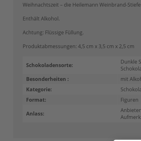
Weihnachtszeit – die Heilemann Weinbrand-Stiefe
Enthält Alkohol.
Achtung: Flüssige Füllung.
Produktabmessungen: 4,5 cm x 3,5 cm x 2,5 cm
Dunkle S
Schokoladensorte:
Schokol
Besonderheiten :
mit Alko
Kategorie:
Schokol
Format:
Figuren
Anbieten
Anlass:
Aufmerk