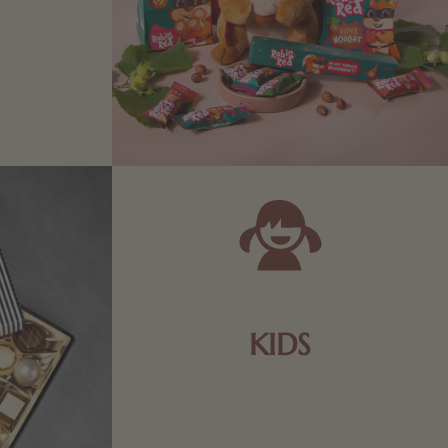
N
Zartbitter-
Richtige für
 Sie sich
KIDS
Schokolade und Nougat lassen
Kinderherzen höher schlagen! Als