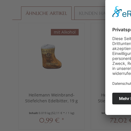
ÄHNLICHE ARTIKEL
KUNDEN HABEN SICH E
mit Alkohol
Vo
Heilemann Weinbrand-
Heilemann Kni
Stiefelchen Edelbitter, 19 g
Stiefelchen Edelb
19 g
Inhalt
0.019 kg
(52,11 € * / 1 kg)
Inhalt
1.425 kg
(50,5
0,99 € *
72,02 