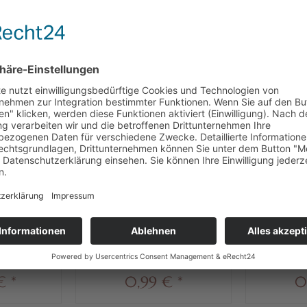
BENFALLS ANGESEHEN
rratspack
mit Alkohol
ckebein-
Heilemann Knickebein-
Heilem
itter, 75 x
Stiefelchen Edelbitter, 19 g
Stiefelche
4 € * / 1 kg)
Inhalt
0.019 kg
(52,11 € * / 1 kg)
Inhalt
0.0
€ *
0,99 € *
0