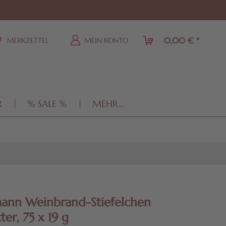
0,00 € *
MERKZETTEL
MEIN KONTO
R
% SALE %
MEHR...
ann Weinbrand-Stiefelchen
ter, 75 x 19 g