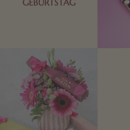
GEBURTSTAG
Schokolade oder Nougat geht immer!
Kleine Geschenke zum Geburtstag um
den Liebsten eine Freude zu bereiten,
finden Sie hier.
Mit kleine
bereiten. Je