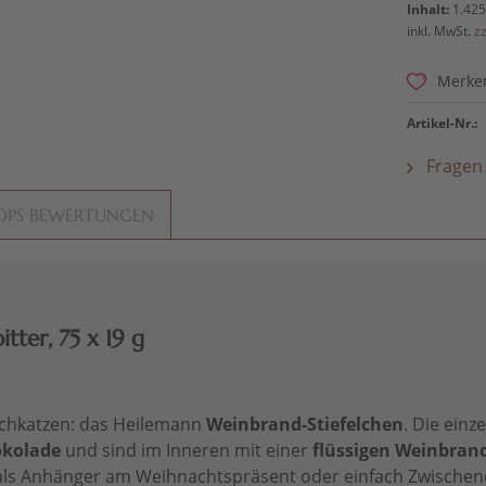
Inhalt:
1.425
inkl. MwSt.
z
Merke
Artikel-Nr.:
Fragen 
OPS BEWERTUNGEN
ter, 75 x 19 g
schkatzen: das Heilemann
Weinbrand-Stiefelchen
. Die einz
okolade
und sind im Inneren mit einer
flüssigen Weinbran
te, als Anhänger am Weihnachtspräsent oder einfach Zwische