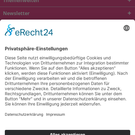
Themenwelten
Newsletter
* Alle Preise inkl. gesetzl. Mehrwertsteuer zzgl.
Versandkosten
und ggf.
Nachnahmegebühren, wenn nicht anders beschrieben
viba.de
4.90
von
5.00
bei
1684
Kundenbewertungen
Kontakt
Versandkosten und Lieferung
Zahlungsarten
FAQ – Häufig gestellte Fragen
Mein Konto
Allgemeine Geschäftsbedingungen
Datenschutz
Impressum
Barrierefreiheit
Cookie-Einstellungen
Widerrufsbelehrung
Vertrag widerrufen