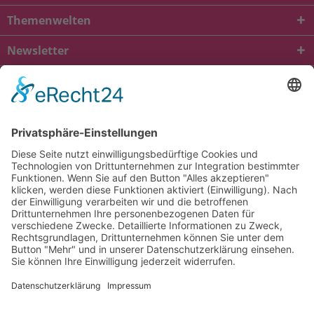
Themenwelten
Newsletter
* Alle Preise inkl. gesetzl. Mehrwertsteuer zzgl.
Versandkosten
und ggf.
Nachnahmegebühren, wenn nicht anders beschrieben
viba.de
4.90
von
5.00
bei
1685
Kundenbewertungen
Kontakt
Versandkosten und Lieferung
Zahlungsarten
FAQ – Häufig gestellte Fragen
Mein Konto
Allgemeine Geschäftsbedingungen
Datenschutz
Impressum
Barrierefreiheit
Cookie-Einstellungen
Widerrufsbelehrung
Vertrag widerrufen