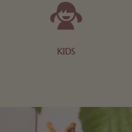
KIDS
Schokolade und Nougat lassen Kinderherzen höher
schlagen! Als Tierfiguren oder in kindlicher
Verpackung, hier finden Sie mehr.