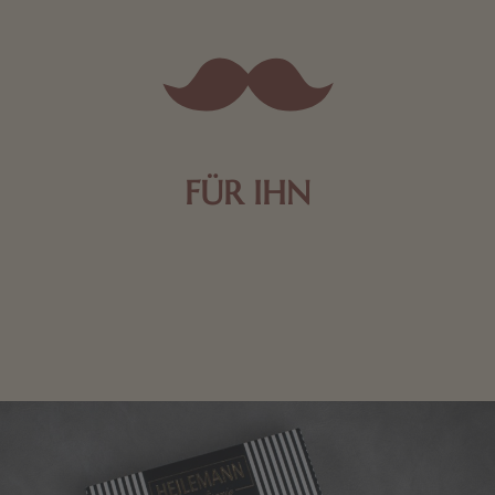
FÜR IHN
Edle Pralinen oder dunkle Zartbitter-Schokolade sind
genau das Richtige für die Männerwelt. Lassen Sie
sich inspirieren.