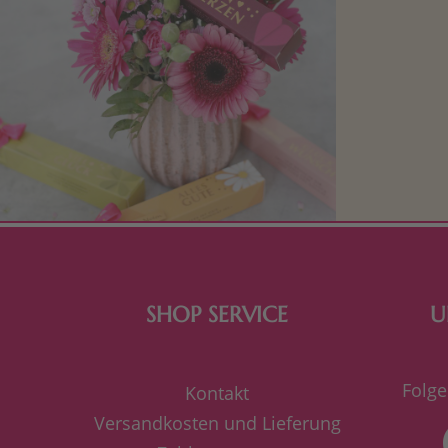
Mit kleine
bereiten. Je
süße Kle
SHOP SERVICE
U
Folge
Kontakt
Versandkosten und Lieferung