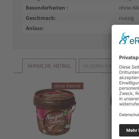
Besonderheiten :
ohne Alk
Geschmack:
nussig
Anlass:
Für Mic
ÄHNLICHE ARTIKEL
KUNDEN KAUFTEN AU
ohne Palmöl
ohn