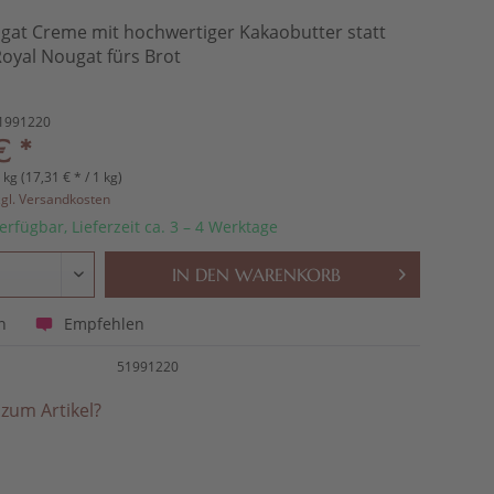
gat Creme mit hochwertiger Kakaobutter statt
Royal Nougat fürs Brot
1991220
€ *
 kg (17,31 € * / 1 kg)
zgl. Versandkosten
erfügbar, Lieferzeit ca. 3 – 4 Werktage
IN DEN
WARENKORB
Empfehlen
n
51991220
zum Artikel?