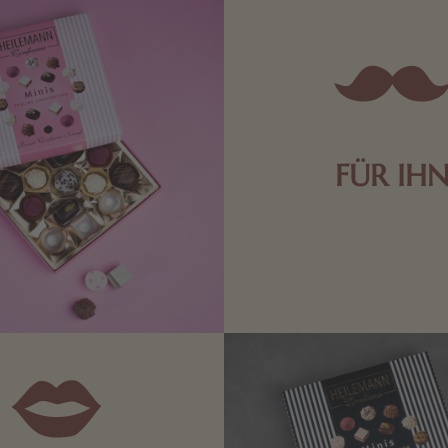
FÜR IH
Edle Pralinen oder dunkle 
Schokolade sind genau das 
die Männerwelt. Lassen
inspirieren.