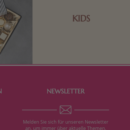
KIDS
Schokolade und Nougat lassen
Kinderherzen höher schlagen! Als
Tierfiguren oder in kindlicher
Verpackung, hier finden Sie mehr.
N
NEWSLETTER
Melden Sie sich für unseren Newsletter
an, um immer über aktuelle Themen,