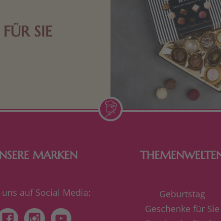
FÜR SIE
n Aufmerksamkeiten Freude
de Frau freut sich über eine
inigkeit aus Nougat oder
Schokolade.
NSERE MARKEN
THEMENWELTE
 uns auf Social Media:
Geburtstag
Geschenke für Sie