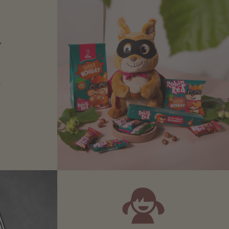
N
Zartbitter-
Richtige für
 Sie sich