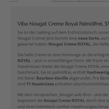
Viba Nougat Creme Royal Palmölfrei, 37
Sie ist der Liebling auf dem Frühstückstisch: uns
Nougat Creme! Jetzt kommt eine
neue Sorte,
auf 
gewartet haben:
Nougat Creme ROYAL,
die Helle
Die helle Creme ist eine Hommage an die erfolgr
ROYAL
– jetzt in streichfähiger Form. Mit frisch 
Haselnüssen bietet die Nougat Creme ROYAL einen
Geschmack. Sie ist palmölfrei, enthält
hochwertig
mit feiner
Bourbon-Vanille
abgerundet.
Pro Bec
sind
71 Haselnüsse
enthalten (durchschnittliches
Mit dem Versprechen „Nougat aufs Brot - und der
begeistert die
durch ihre z
Nougat Creme ROYAL
und ihren himmlisch sanften Haselnussgeschmack.