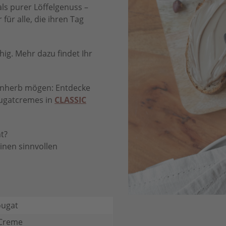
als purer Löffelgenuss –
für alle, die ihren Tag
ig. Mehr dazu findet Ihr
feinherb mögen: Entdecke
ougatcremes in
CLASSIC
t?
nen sinnvollen
ougat
Creme