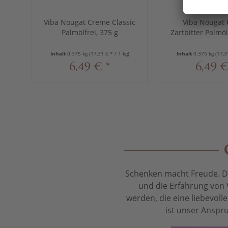
Viba Nougat Creme Classic
Viba Nougat
Palmölfrei, 375 g
Zartbitter Palmöl
Inhalt
0.375 kg
(17,31 € * / 1 kg)
Inhalt
0.375 kg
(17,3
6,49 € *
6,49 €
Schenken macht Freude. Das
und die Erfahrung von 
werden, die eine liebevol
ist unser Anspru