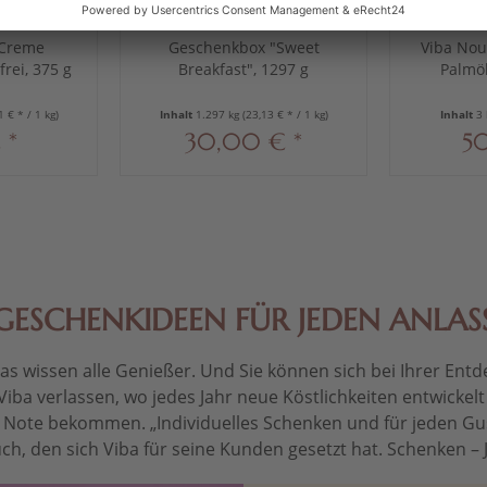
 Creme
Geschenkbox "Sweet
Viba Nou
frei, 375 g
Breakfast", 1297 g
Palmöl
1 € * / 1 kg)
Inhalt
1.297 kg
(23,13 € * / 1 kg)
Inhalt
3
 *
30,00 € *
50
GESCHENKIDEEN FÜR JEDEN ANLAS
 wissen alle Genießer. Und Sie können sich bei Ihrer Entdec
Viba verlassen, wo jedes Jahr neue Köstlichkeiten entwickel
le Note bekommen. „Individuelles Schenken und für jeden Gu
ch, den sich Viba für seine Kunden gesetzt hat. Schenken – Je 