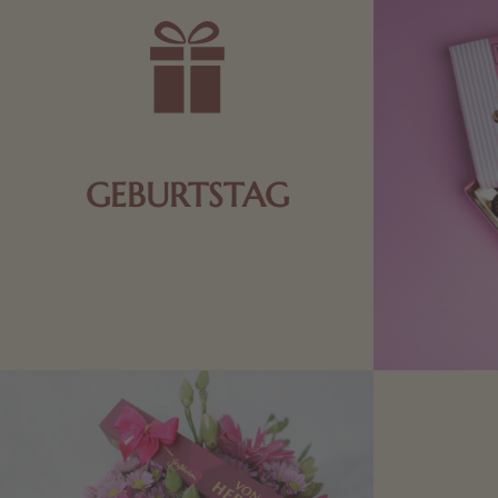
GEBURTSTAG
Schokolade oder Nougat geht immer!
Kleine Geschenke zum Geburtstag um
den Liebsten eine Freude zu bereiten,
finden Sie hier.