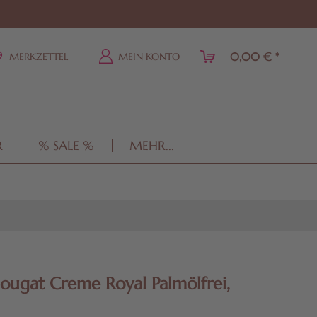
0,00 € *
MERKZETTEL
MEIN KONTO
R
% SALE %
MEHR...
ougat Creme Royal Palmölfrei,