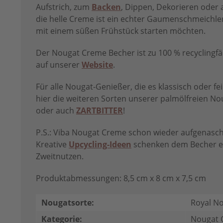
Aufstrich, zum
Backen
, Dippen, Dekorieren oder 
die helle Creme ist ein echter Gaumenschmeichler 
mit einem süßen Frühstück starten möchten.
Der Nougat Creme Becher ist zu 100 % recyclingfäh
auf unserer
Website
.
Für alle Nougat-Genießer, die es klassisch oder 
hier die weiteren Sorten unserer palmölfreien N
oder auch
ZARTBITTER
!
P.S.: Viba Nougat Creme schon wieder aufgenasch
Kreative
Upcycling-Ideen
schenken dem Becher ei
Zweitnutzen.
Produktabmessungen: 8,5 cm x 8 cm x 7,5 cm
Nougatsorte:
Royal N
Kategorie:
Nougat 