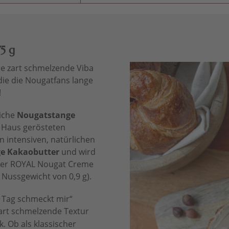
5 g
ere zart schmelzende Viba
die die Nougatfans lange
!
eiche
Nougatstange
im Haus gerösteten
 intensiven, natürlichen
e Kakaobutter
und wird
her ROYAL Nougat Creme
 Nussgewicht von 0,9 g).
 Tag schmeckt mir“
art schmelzende Textur
 Ob als klassischer