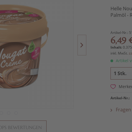
Helle Nou
Palmöl - 
Artikel-Nr.:
5
6,49 
Inhalt:
0.375
inkl. MwSt.
z
Artikel v
Merke
Artikel-Nr.:
Fragen 
OPS BEWERTUNGEN