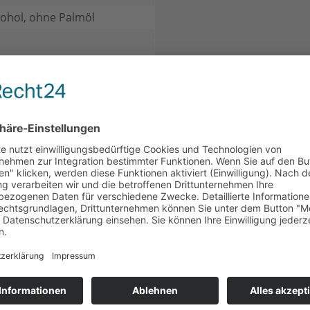
ohol, ohne Palmöl
h, Kochen & Backen
CH
KUNDEN HABEN SICH EBENFALLS ANGESEHEN
e Palmöl
neue Bestückung