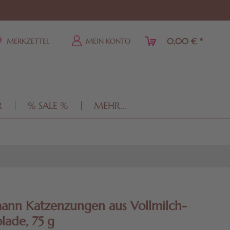
0,00 € *
MERKZETTEL
MEIN KONTO
R
% SALE %
MEHR...
ann Katzenzungen aus Vollmilch-
lade, 75 g