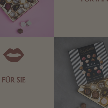
Edle Pralinen oder dunkle 
Schokolade sind genau das 
die Männerwelt. Lassen
inspirieren.
FÜR SIE
n Aufmerksamkeiten Freude
de Frau freut sich über eine
inigkeit aus Nougat oder