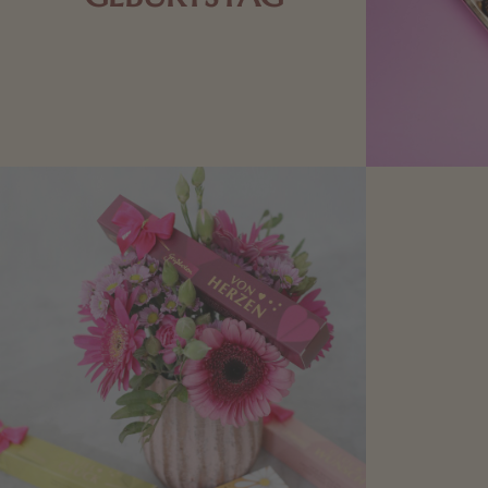
Schokolade oder Nougat geht immer!
Kleine Geschenke zum Geburtstag um
den Liebsten eine Freude zu bereiten,
finden Sie hier.
Mit kleine
bereiten. Je
süße Kle