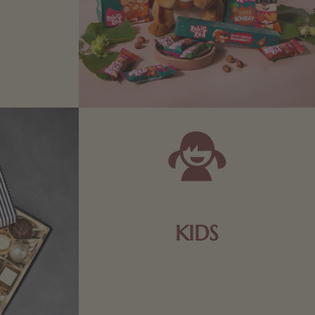
Zartbitter-
Richtige für
 Sie sich
KIDS
Schokolade und Nougat lassen
Kinderherzen höher schlagen! Als
Tierfiguren oder in kindlicher