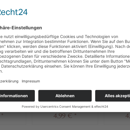
CH
KUNDEN HABEN SICH EBENFALLS ANGESEHEN
NEU
 32% Kakao
Heilemann
H
chokolade,
Geschenkpackung "Hund",
Geschenk
70 g
 € * / 1 kg)
Inhalt
0.07 kg
(71,29 € * / 1 kg)
Inhalt
0.0
 *
4,99 € *
4