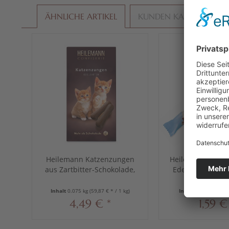
ÄHNLICHE ARTIKEL
KUNDEN KAUFTEN AU
Heilemann Katzenzungen
Heilemann Stick
aus Zartbitter-Schokolade,
Edelvollmilch-S
75 g
40 g
Inhalt
0.075 kg
(59,87 € * / 1 kg)
Inhalt
0.04 kg
(39,75
4,49 € *
1,59 €