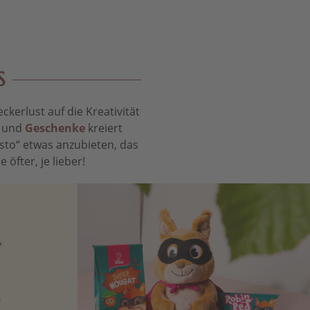
S
kerlust auf die Kreativität
t und
Geschenke
kreiert
sto“ etwas anzubieten, das
öfter, je lieber!
N