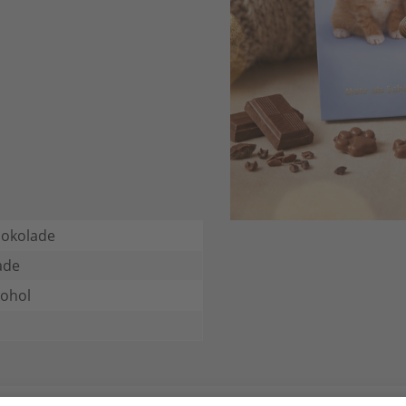
hokolade
ade
kohol