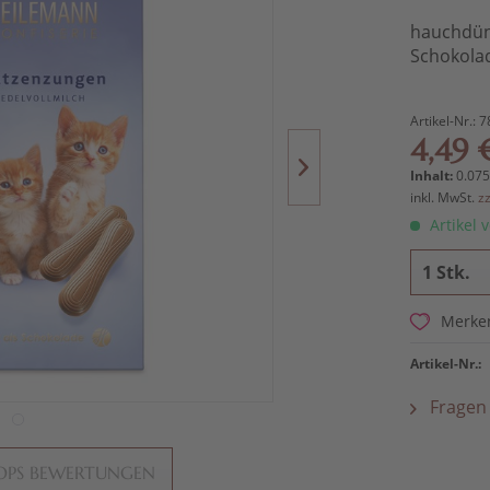
hauchdün
Schokola
Artikel-Nr.:
7
4,49 
Inhalt:
0.075
inkl. MwSt.
z
Artikel v
Merke
Artikel-Nr.:
Fragen 
OPS BEWERTUNGEN