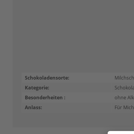
Schokoladensorte:
Milchsc
Kategorie:
Schokol
Besonderheiten :
ohne Al
Anlass:
Für Mich