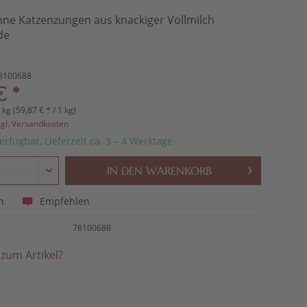
ne Katzenzungen aus knackiger Vollmilch
de
8100688
€ *
 kg (59,87 € * / 1 kg)
zgl. Versandkosten
erfügbar, Lieferzeit ca. 3 – 4 Werktage
IN DEN
WARENKORB
Empfehlen
n
78100688
zum Artikel?