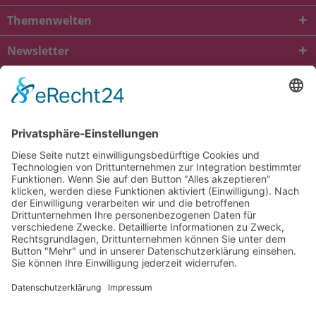
Themenwelten
Newsletter
* Alle Preise inkl. gesetzl. Mehrwertsteuer zzgl.
Versandkosten
und ggf.
Nachnahmegebühren, wenn nicht anders beschrieben
viba.de
4.90
von
5.00
bei
1685
Kundenbewertungen
Kontakt
Versandkosten und Lieferung
Zahlungsarten
FAQ – Häufig gestellte Fragen
Mein Konto
Allgemeine Geschäftsbedingungen
Datenschutz
Impressum
Barrierefreiheit
Cookie-Einstellungen
Widerrufsbelehrung
Vertrag widerrufen