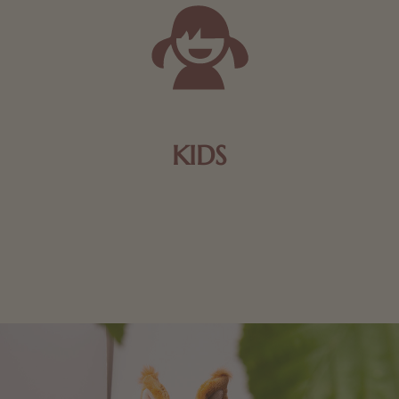
KIDS
Schokolade und Nougat lassen Kinderherzen höher
schlagen! Als Tierfiguren oder in kindlicher
Verpackung, hier finden Sie mehr.