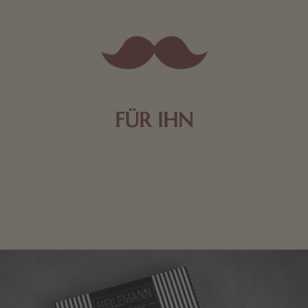
FÜR IHN
Edle Pralinen oder dunkle Zartbitter-Schokolade sind
genau das Richtige für die Männerwelt. Lassen Sie
sich inspirieren.