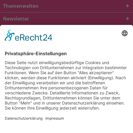
Themenwelten
Newsletter
* Alle Preise inkl. gesetzl. Mehrwertsteuer zzgl.
Versandkosten
und ggf.
Nachnahmegebühren, wenn nicht anders beschrieben
viba.de
4.90
von
5.00
bei
1685
Kundenbewertungen
Kontakt
Versandkosten und Lieferung
Zahlungsarten
FAQ – Häufig gestellte Fragen
Mein Konto
Allgemeine Geschäftsbedingungen
Datenschutz
Impressum
Barrierefreiheit
Cookie-Einstellungen
Widerrufsbelehrung
Vertrag widerrufen