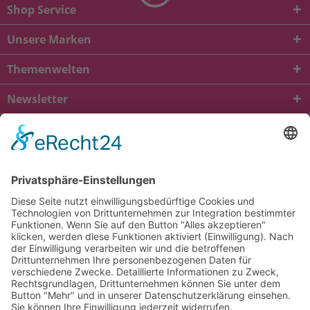
Shop Service
Unsere Marken
Themenwelten
Newsletter
* Alle Preise inkl. gesetzl. Mehrwertsteuer zzgl.
Versandkosten
und ggf.
Nachnahmegebühren, wenn nicht anders beschrieben
viba.de
4.90
von
5.00
bei
1685
Kundenbewertungen
Kontakt
Versandkosten und Lieferung
Zahlungsarten
FAQ – Häufig gestellte Fragen
Mein Konto
Allgemeine Geschäftsbedingungen
Datenschutz
Impressum
Barrierefreiheit
Cookie-Einstellungen
Widerrufsbelehrung