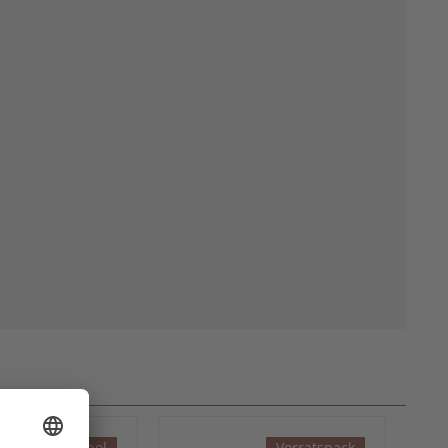
mit Alkohol
Vorratspack