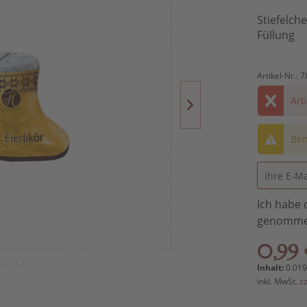
Stiefelch
Füllung
Artikel-Nr.:
7
Art
Ben
Ich habe 
genomme
0,99 
Inhalt:
0.019
inkl. MwSt.
z