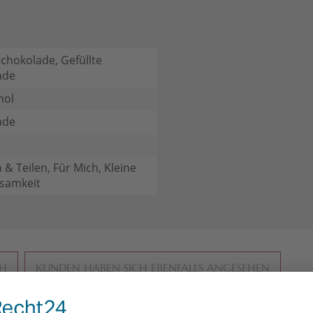
chokolade, Gefüllte
ade
hol
ade
 & Teilen, Für Mich, Kleine
samkeit
CH
KUNDEN HABEN SICH EBENFALLS ANGESEHEN
rratspack