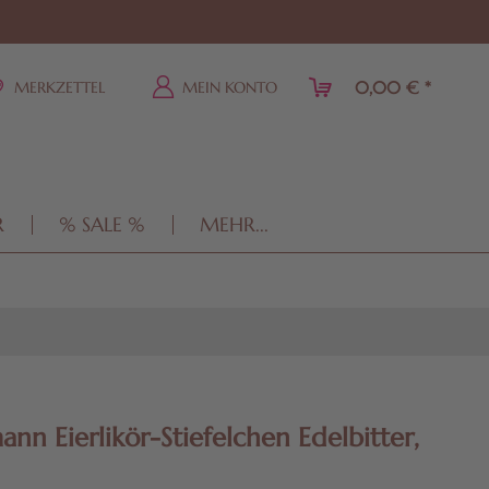
0,00 € *
MERKZETTEL
MEIN KONTO
R
% SALE %
MEHR...
ann Eierlikör-Stiefelchen Edelbitter,