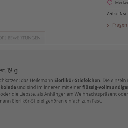
Merke
Artikel-Nr.:
Fragen 
OPS BEWERTUNGEN
r, 19 g
schkatzen: das Heilemann
Eierlikör-Stiefelchen
. Die einzeln
okolade
und sind im Inneren mit einer
flüssig-vollmundige
 oder die Liebste, als Anhänger am Weihnachtspräsent oder
nn Eierlikör-Stiefel gehören einfach zum Fest.