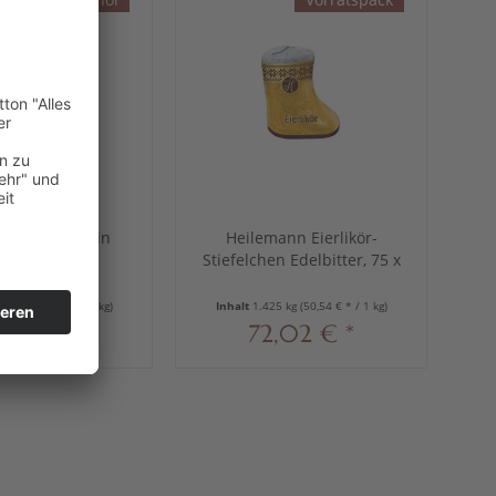
ann Knickebein
Heilemann Eierlikör-
né-Kugel, 15 g
Stiefelchen Edelbitter, 75 x
19 g
15 kg
(66,00 € * / 1 kg)
Inhalt
1.425 kg
(50,54 € * / 1 kg)
,99 € *
72,02 € *