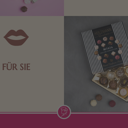
die Männerwelt. Lassen
inspirieren.
FÜR SIE
n Aufmerksamkeiten Freude
de Frau freut sich über eine
inigkeit aus Nougat oder
Schokolade.