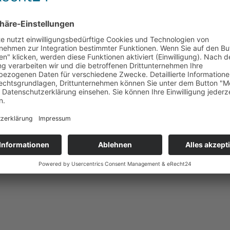
ckebein-
Heilemann
Heilem
itter, 75 x
Geschenkpackung
Prali
"Glücksfiguren", 100 g
4 € * / 1 kg)
Inhalt
0.1 kg
(69,90 € * / 1 kg)
Inhalt
0.0
€ *
6,99 € *
0