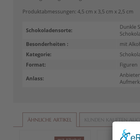
Produktabmessungen: 4,5 cm x 3,5 cm x 2,5 cm
Dunkle S
Schokoladensorte:
Schokol
Besonderheiten :
mit Alko
Kategorie:
Schokol
Format:
Figuren
Anbieten
Anlass:
Aufmerk
ÄHNLICHE ARTIKEL
KUNDEN KAUFTEN AU
mit Alkohol
Vo