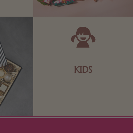
 Sie sich
KIDS
Schokolade und Nougat lassen
Kinderherzen höher schlagen! Als
Tierfiguren oder in kindlicher
Verpackung, hier finden Sie mehr.