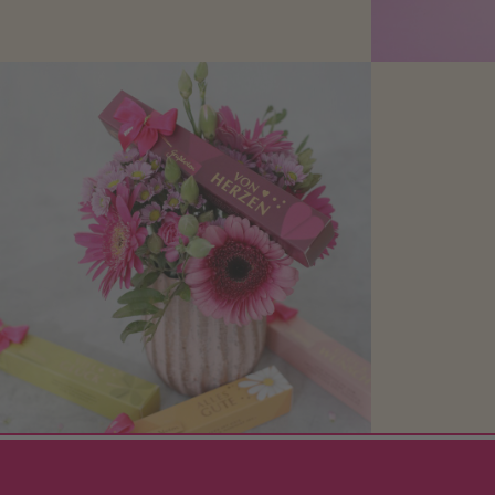
den Liebsten eine Freude zu bereiten,
finden Sie hier.
Mit kleine
bereiten. Je
süße Kle