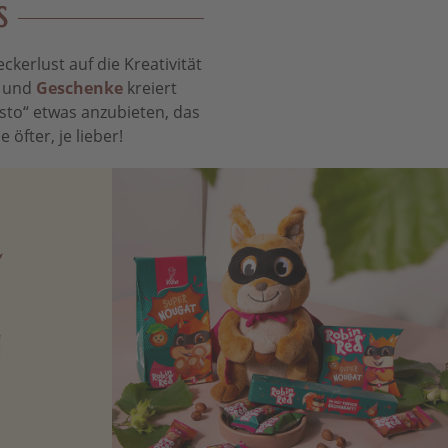
S
kerlust auf die Kreativität
t und
Geschenke
kreiert
sto“ etwas anzubieten, das
öfter, je lieber!
N
Zartbitter-
Richtige für