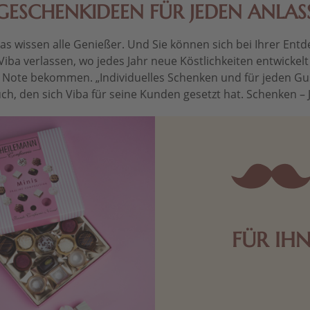
GESCHENKIDEEN FÜR JEDEN ANLAS
 wissen alle Genießer. Und Sie können sich bei Ihrer Entdec
Viba verlassen, wo jedes Jahr neue Köstlichkeiten entwickel
le Note bekommen. „Individuelles Schenken und für jeden Gu
ch, den sich Viba für seine Kunden gesetzt hat. Schenken – Je 
FÜR IH
Edle Pralinen oder dunkle 
Schokolade sind genau das 