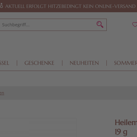
AKTUELL ERFOLGT HITZEBEDINGT KEIN ONLINE-VERSAND
SSEL
GESCHENKE
NEUHEITEN
SOMME
en
Heilem
19 g