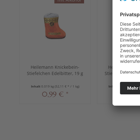
Heilemann Knickebein-
Heilemann Kni
Stiefelchen Edelbitter, 19 g
Stiefelchen Edelb
19 g
Inhalt
0.019 kg
(52,11 € * / 1 kg)
Inhalt
1.425 kg
(50,5
0,99 € *
72,02 