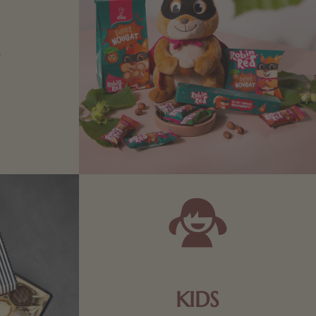
N
Zartbitter-
Richtige für
 Sie sich
KIDS