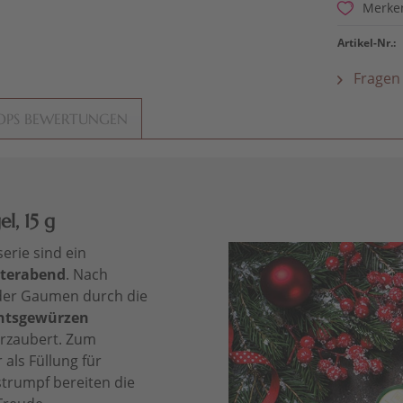
Merke
Artikel-Nr.:
Fragen 
OPS BEWERTUNGEN
l, 15 g
rie sind ein
nterabend
. Nach
 der Gaumen durch die
htsgewürzen
rzaubert. Zum
 als Füllung für
strumpf bereiten die