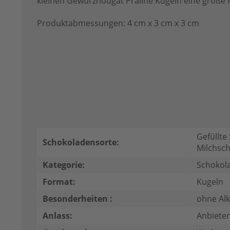
kleinen Gewürznougat Praliné Kugeln eine große 
Produktabmessungen: 4 cm x 3 cm x 3 cm
Gefüllte
Schokoladensorte:
Milchsc
Kategorie:
Schokol
Format:
Kugeln
Besonderheiten :
ohne Al
Anlass:
Anbieten