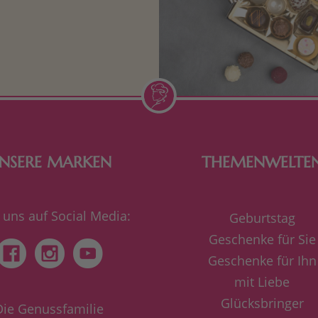
n Aufmerksamkeiten Freude
de Frau freut sich über eine
inigkeit aus Nougat oder
Schokolade.
NSERE MARKEN
THEMENWELTE
 uns auf Social Media:
Geburtstag
Geschenke für Sie
Geschenke für Ihn
mit Liebe
Glücksbringer
Die Genussfamilie