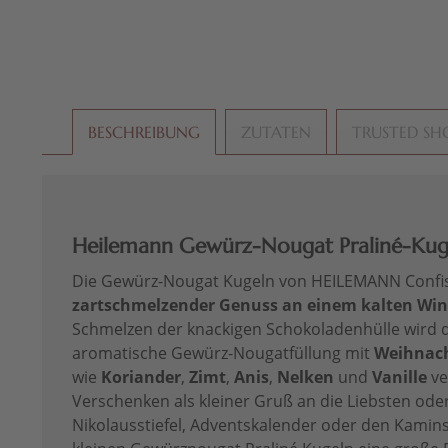
BESCHREIBUNG
ZUTATEN
TRUSTED SH
Heilemann Gewürz-Nougat Praliné-Kuge
Die Gewürz-Nougat Kugeln von HEILEMANN Confise
zartschmelzender Genuss an einem kalten Wi
Schmelzen der knackigen Schokoladenhülle wird
aromatische Gewürz-Nougatfüllung mit
Weihnac
wie
Koriander
,
Zimt
,
Anis
,
Nelken
und
Vanille
ve
Verschenken als kleiner Gruß an die Liebsten oder
Nikolausstiefel, Adventskalender oder den Kamin