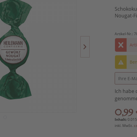
Schokokug
Nougat-F
Artikel-Nr.:
7
Art
Ben
Ich habe 
genomme
0,99 
Inhalt:
0.015
inkl. MwSt.
z