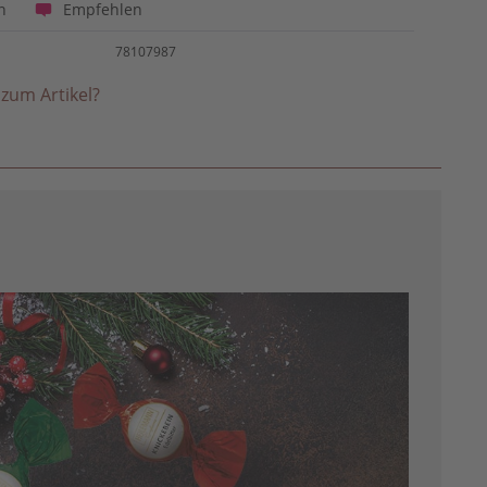
Empfehlen
n
78107987
zum Artikel?