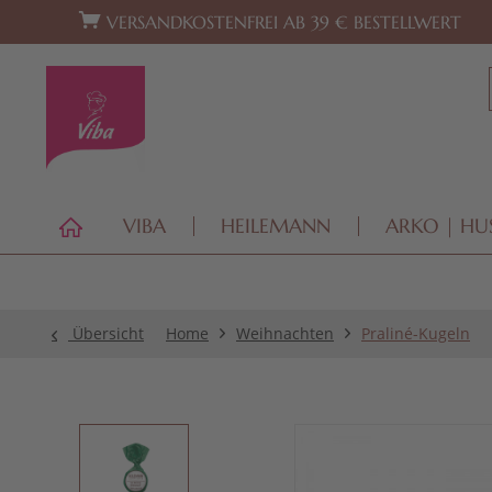
Zur Hauptnavigation springen
Zum Footer springen
VERSANDKOSTENFREI AB 39 € BESTELLWERT
VIBA
HEILEMANN
ARKO | HU
Übersicht
Home
Weihnachten
Praliné-Kugeln