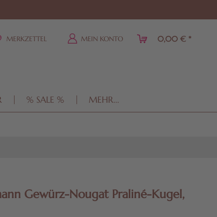
0,00 € *
MERKZETTEL
MEIN KONTO
R
% SALE %
MEHR...
ann Gewürz-Nougat Praliné-Kugel,