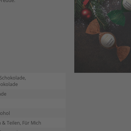
Freude.
 Schokolade,
hokolade
ade
kohol
 & Teilen, Für Mich