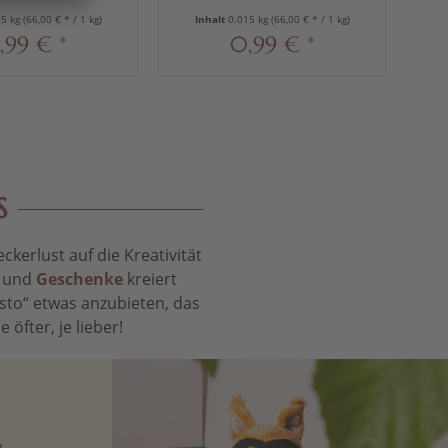
15 kg
(66,00 € * / 1 kg)
Inhalt
0.015 kg
(66,00 € * / 1 kg)
I
,99 € *
0,99 € *
S
kerlust auf die Kreativität
t und
Geschenke
kreiert
sto“ etwas anzubieten, das
öfter, je lieber!