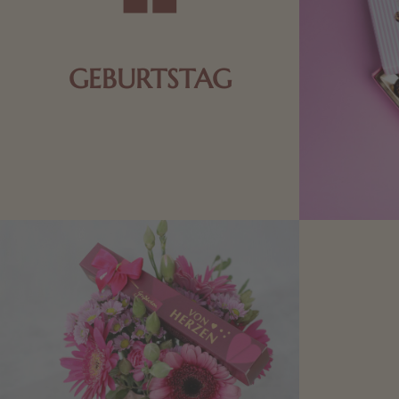
GEBURTSTAG
Schokolade oder Nougat geht immer!
Kleine Geschenke zum Geburtstag um
den Liebsten eine Freude zu bereiten,
finden Sie hier.