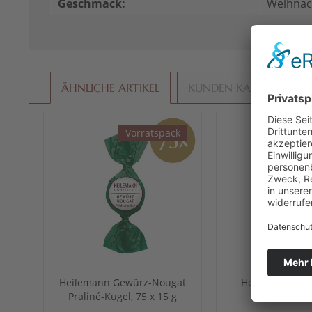
Geschmack:
Weihnac
ÄHNLICHE ARTIKEL
KUNDEN KAUFTEN AU
Vorratspack
Heilemann Gewürz-Nougat
Heilemann Mil
Praliné-Kugel, 75 x 15 g
Praliné-Kugel