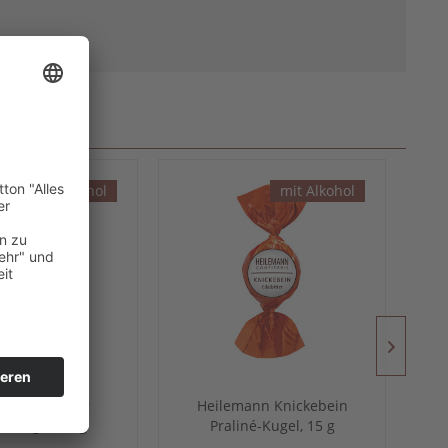
mit Alkohol
mit Alkohol
ann Eierlikör
Heilemann Knickebein
né-Kugel, 15 g
Praliné-Kugel, 15 g