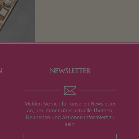
Schokolade und Nougat lassen
Kinderherzen höher schlagen! Als
Tierfiguren oder in kindlicher
Verpackung, hier finden Sie mehr.
N
NEWSLETTER
Melden Sie sich für unseren Newsletter
an, um immer über aktuelle Themen,
Neuheiten und Aktionen informiert zu
sein.