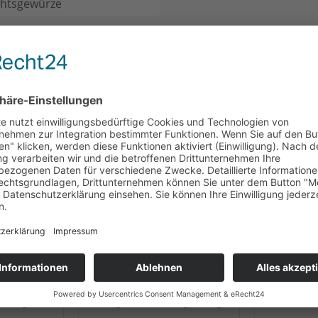
htsgewürze
CH
KUNDEN HABEN SICH EBENFALLS ANGESEHEN
chcreme
Heilemann Haselnuss-
Heilem
, 15 g
Nougat Praliné-Kugel, 15 g
Prali