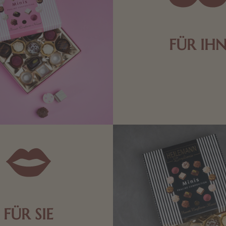
FÜR IH
Edle Pralinen oder dunkle 
Schokolade sind genau das 
die Männerwelt. Lassen
inspirieren.
FÜR SIE