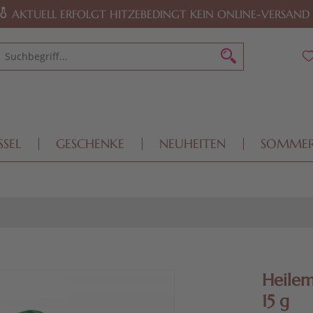
AKTUELL ERFOLGT HITZEBEDINGT KEIN ONLINE-VERSAND
SSEL
GESCHENKE
NEUHEITEN
SOMME
Heilem
15 g