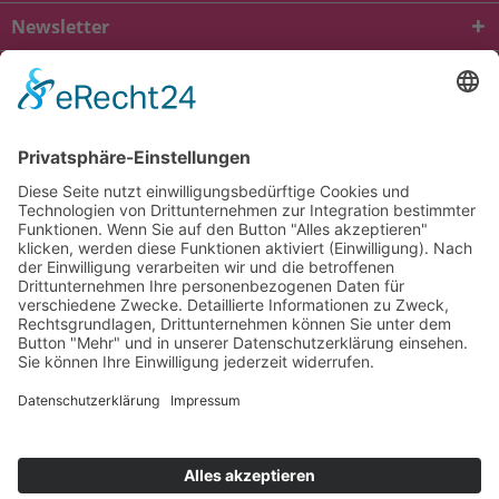
Newsletter
* Alle Preise inkl. gesetzl. Mehrwertsteuer zzgl.
Versandkosten
und ggf.
Nachnahmegebühren, wenn nicht anders beschrieben
viba.de
4.90
von
5.00
bei
1684
Kundenbewertungen
Kontakt
Versandkosten und Lieferung
Zahlungsarten
FAQ – Häufig gestellte Fragen
Mein Konto
Allgemeine Geschäftsbedingungen
Datenschutz
Impressum
Barrierefreiheit
Cookie-Einstellungen
Widerrufsbelehrung
Vertrag widerrufen