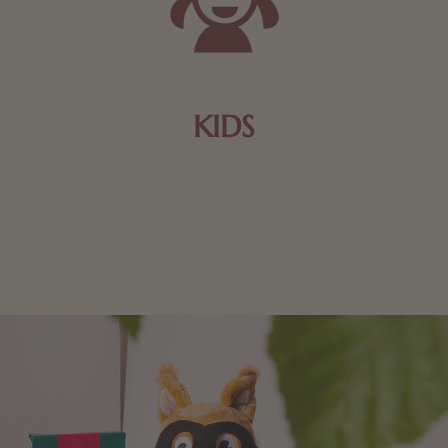
KIDS
Schokolade und Nougat lassen Kinderherzen höher
schlagen! Als Tierfiguren oder in kindlicher
Verpackung, hier finden Sie mehr.