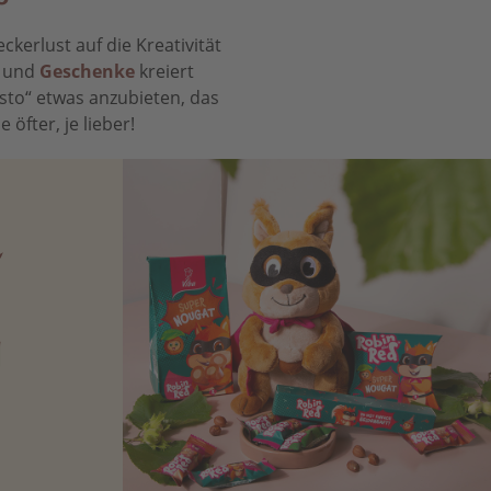
kerlust auf die Kreativität
t und
Geschenke
kreiert
sto“ etwas anzubieten, das
öfter, je lieber!
N
Zartbitter-
Richtige für
 Sie sich