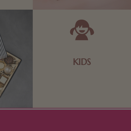
KIDS
Schokolade und Nougat lassen
Kinderherzen höher schlagen! Als
Tierfiguren oder in kindlicher
Verpackung, hier finden Sie mehr.