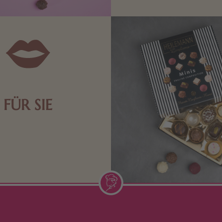
inspirieren.
FÜR SIE
n Aufmerksamkeiten Freude
de Frau freut sich über eine
inigkeit aus Nougat oder
Schokolade.