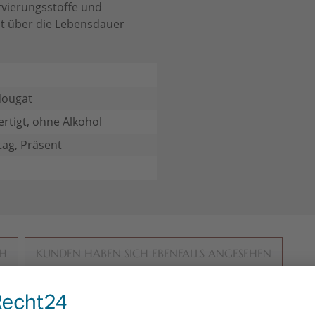
rvierungsstoffe und
ät über die Lebensdauer
Nougat
rtigt, ohne Alkohol
ag, Präsent
CH
KUNDEN HABEN SICH EBENFALLS ANGESEHEN
gefertigt
handgefertigt