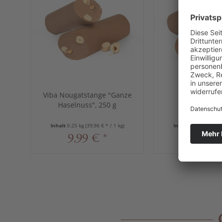
Viba Nougatstange "Ganze
Viba Nougat
Haselnuss", 250 g
"Erdbeere",
Inhalt
0.25 kg
(39,96 € * / 1 kg)
Inhalt
0.25 kg
(39,96
9,99 € *
9,99 €