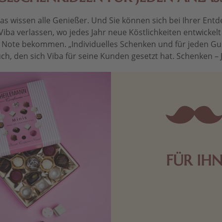
 wissen alle Genießer. Und Sie können sich bei Ihrer Entdec
Viba verlassen, wo jedes Jahr neue Köstlichkeiten entwickel
le Note bekommen. „Individuelles Schenken und für jeden Gu
ch, den sich Viba für seine Kunden gesetzt hat. Schenken – Je 
FÜR IH
Edle Pralinen oder dunkle 
Schokolade sind genau das 
die Männerwelt. Lassen