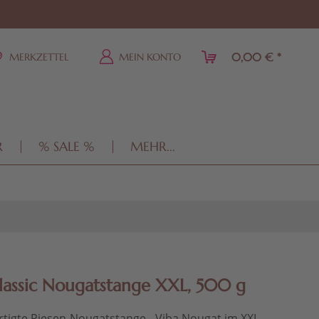
0,00 € *
MERKZETTEL
MEIN KONTO
R
% SALE %
MEHR...
lassic Nougatstange XXL, 500 g
tigte Riesen-Nougatstange - Viba Nougat im XXL