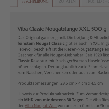
BESCHREIBUNG
ZUTATEN
TRUSTED SH
Viba Classic Nougatstange XXL, 500 g
Das Original ganz originell. Die bei Jung & Alt beli
feinstem Nougat Classic
gibt es auch in XXL. In 
liebevoll beschleift ist die Riesen-Nougatstange 
Geschenk für alle Nougat-Liebhaber. Seit 1920 lä
Classic Rezeptur mit frisch gerösteten Haselnüss
höher schlagen. Der unglaublich zarte Schmelz ver
zum Naschen, Verschenken oder auch zum Backe
Produktabmessungen: 29,5 cm x 4 cm x 4,5 cm
Hinweis zur Produkthaltbarkeit: Zum Versandzeitp
ein
MHD von mindestens 30 Tagen
. Die Viba Ri
der
Viba Nougat-Welt
von unseren Confiseur*in