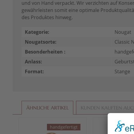
und von Hand verpackt. Wir verzichten auf Konse
gewährleisten somit eine optimale Produktqualit
des Produktes hinweg.
Kategorie:
Nougat
Nougatsorte:
Classic 
Besonderheiten :
handgefe
Anlass:
Geburtst
Format:
Stange
ÄHNLICHE ARTIKEL
KUNDEN KAUFTEN AU
handgefertigt
hand