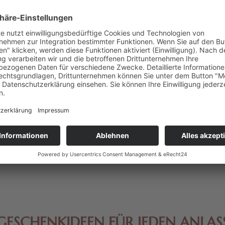
stange
Viba Nougatstange "Kokos",
Viba Clas
 250 g
250 g
 € * / 1 kg)
Inhalt
0.25 kg
(39,96 € * / 1 kg)
Inhalt
0.
 *
9,99 € *
5
GESCHENKIDEEN FÜR JEDEN ANLAS