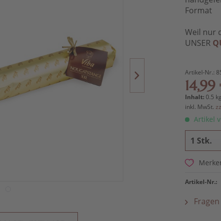
Format
Weil nur 
UNSER
Q
Artikel-Nr.:
8
14,99 
Inhalt:
0.5 kg
inkl. MwSt.
z
Artikel v
Merke
Artikel-Nr.:
Fragen 