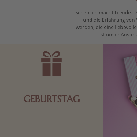
Schenken macht Freude. Das
und die Erfahrung von 
werden, die eine liebevol
ist unser Anspru
GEBURTSTAG
Schokolade oder Nougat geht immer!
Kleine Geschenke zum Geburtstag um
den Liebsten eine Freude zu bereiten,