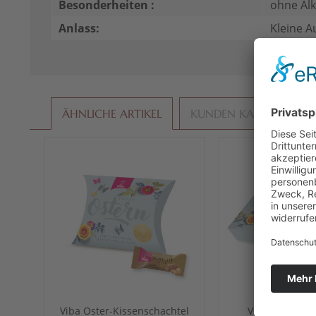
Besonderheiten :
ohne Alk
Anlass:
Kleine A
ÄHNLICHE ARTIKEL
KUNDEN KAUFTEN AU
Viba Oster-Kissenschachtel
Viba Nougat V