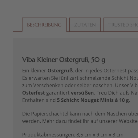
BESCHREIBUNG
ZUTATEN
TRUSTED SH
Viba Kleiner Ostergruß, 50 g
Ein kleiner
Ostergruß
, der in jedes Osternest pass
Es erwarten Sie fünf zart schmelzende Schicht Nou
zum Verschenken oder selber naschen. Unser Vib
Osterfest
garantiert
versüßen
. Freu Dich aufs N
Enthalten sind
5 Schicht Nougat Minis à 10 g
.
Die Papierschachtel kann nach dem Naschen über 
werden. Mehr dazu findet Ihr auf unserer Website
Produktabmessungen: 8,5 cm x 9 cm x 3 cm