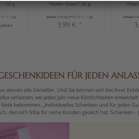
, 130 g
"Flower Power", 40 g
"Flowe
 € * / 1 kg)
Inhalt
0.04 kg
(99,75 € * / 1 kg)
Inhalt
0.0
3,99 € *
3
5,99 € *
GESCHENKIDEEN FÜR JEDEN ANLAS
 wissen alle Genießer. Und Sie können sich bei Ihrer Entdec
Viba verlassen, wo jedes Jahr neue Köstlichkeiten entwickel
le Note bekommen. „Individuelles Schenken und für jeden Gu
ch, den sich Viba für seine Kunden gesetzt hat. Schenken – Je 