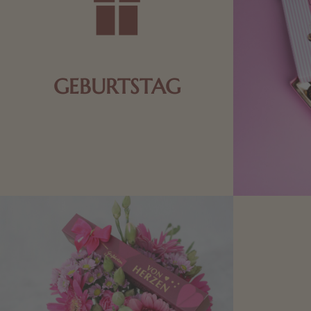
GEBURTSTAG
Schokolade oder Nougat geht immer!
Kleine Geschenke zum Geburtstag um
den Liebsten eine Freude zu bereiten,
finden Sie hier.