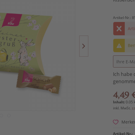
Artikel-Nr.:
8
Art
Ben
Ich habe 
genomme
4,49 
Inhalt:
0.05 
inkl. MwSt.
z
Merke
Artikel-Nr.: