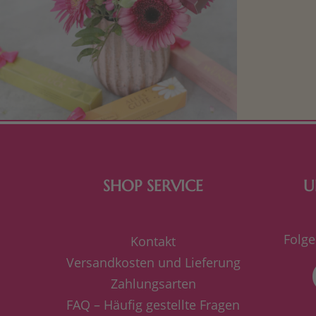
Mit kleine
bereiten. Je
süße Kle
SHOP SERVICE
U
Folge
Kontakt
Versandkosten und Lieferung
Zahlungsarten
FAQ – Häufig gestellte Fragen