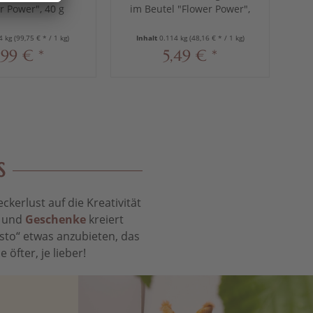
r Power", 40 g
im Beutel "Flower Power",
Be
114 g
4 kg
(99,75 € * / 1 kg)
Inhalt
0.114 kg
(48,16 € * / 1 kg)
I
,99 € *
5,49 € *
S
kerlust auf die Kreativität
t und
Geschenke
kreiert
sto“ etwas anzubieten, das
öfter, je lieber!