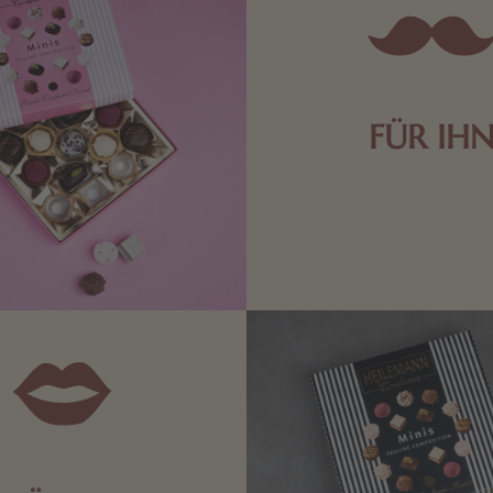
FÜR IH
Edle Pralinen oder dunkle 
Schokolade sind genau das 
die Männerwelt. Lassen
inspirieren.