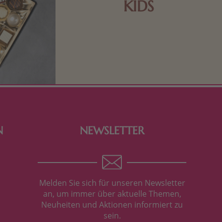
KIDS
Schokolade und Nougat lassen
Kinderherzen höher schlagen! Als
Tierfiguren oder in kindlicher
Verpackung, hier finden Sie mehr.
N
NEWSLETTER
Melden Sie sich für unseren Newsletter
an, um immer über aktuelle Themen,
Neuheiten und Aktionen informiert zu
sein.