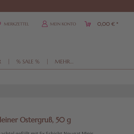
0,00 € *
MERKZETTEL
MEIN KONTO
R
% SALE %
MEHR...
leiner Ostergruß, 50 g
achtel gefüllt mit 5x Schicht-Nougat Minis