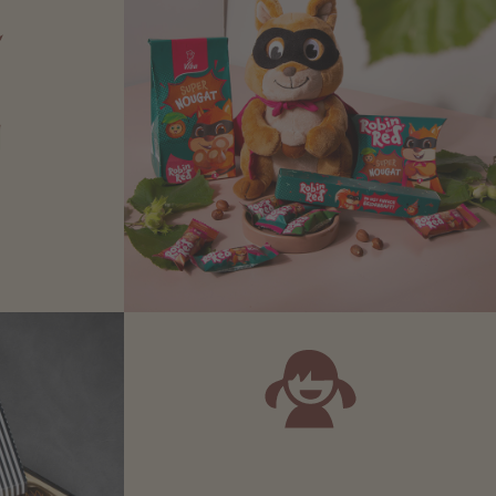
N
Zartbitter-
Richtige für
 Sie sich