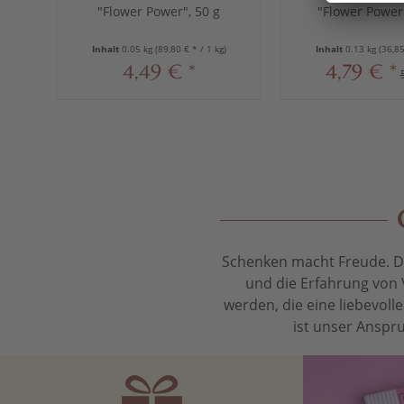
"Flower Power", 50 g
"Flower Power"
Inhalt
0.05 kg
(89,80 € * / 1 kg)
Inhalt
0.13 kg
(36,85
4,49 € *
4,79 € *
Schenken macht Freude. Das
und die Erfahrung von 
werden, die eine liebevol
ist unser Anspru