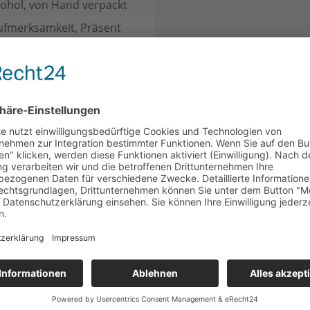
ohol, von Hand verpackt
ufmerksamkeit, Präsent
CH
KUNDEN HABEN SICH EBENFALLS ANGESEHEN
SALE
ariation
Viba Ostergruß Hase
Viba Kle