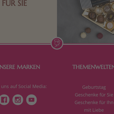
FÜR SIE
n Aufmerksamkeiten Freude
de Frau freut sich über eine
inigkeit aus Nougat oder
Schokolade.
NSERE MARKEN
THEMENWELTE
 uns auf Social Media:
Geburtstag
Geschenke für Sie
Geschenke für Ihn
mit Liebe