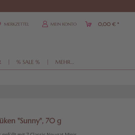
0,00 € *
MERKZETTEL
MEIN KONTO
R
% SALE %
MEHR...
üken "Sunny", 70 g
r gefüllt mit 7 Classic Nougat Minis