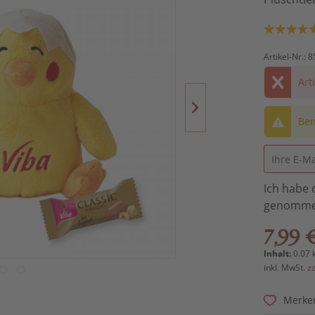
Artikel-Nr.:
8
Art
Ben
Ich habe 
genomme
7,99 
Inhalt:
0.07 
inkl. MwSt.
z
Merke