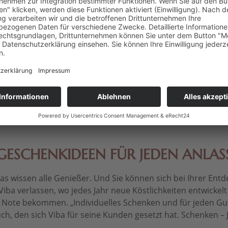
GESCHENKIDEEN FÜR JEDEN ANLAS
 wissen alle Genießer. Und Sie können sich bei Ihrer Entdec
Viba verlassen, wo jedes Jahr neue Köstlichkeiten entwickel
le Note bekommen. „Individuelles Schenken und für jeden Gu
ch, den sich Viba für seine Kunden gesetzt hat. Schenken – Je 