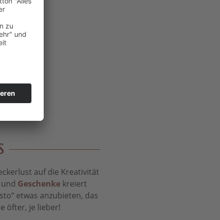
S
kerlust auf die Kreativität
t und
Geschenke
kreiert
sto“ etwas anzubieten, das
öfter, je lieber!