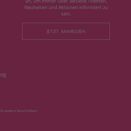
an, um immer über aktuelle Themen,
Neuheiten und Aktionen informiert zu
sein.
JETZT ANMELDEN
log
ht anders beschrieben