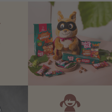
N
Zartbitter-
Richtige für
 Sie sich