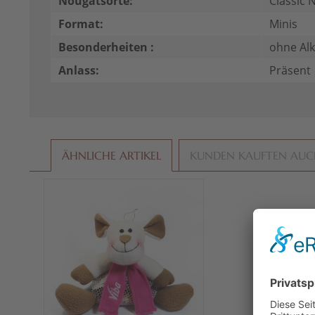
Nougatsorte:
Classic 
Format:
Minis
Besonderheiten :
ohne Al
Anlass:
Präsent
ÄHNLICHE ARTIKEL
KUNDEN KAUFTEN AU