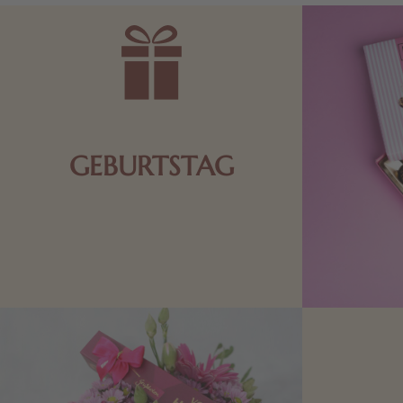
GEBURTSTAG
Schokolade oder Nougat geht immer!
Kleine Geschenke zum Geburtstag um
den Liebsten eine Freude zu bereiten,
finden Sie hier.