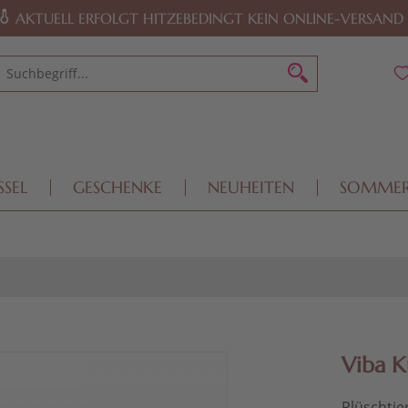
AKTUELL ERFOLGT HITZEBEDINGT KEIN ONLINE-VERSAND
SSEL
GESCHENKE
NEUHEITEN
SOMME
Viba K
Plüschtie