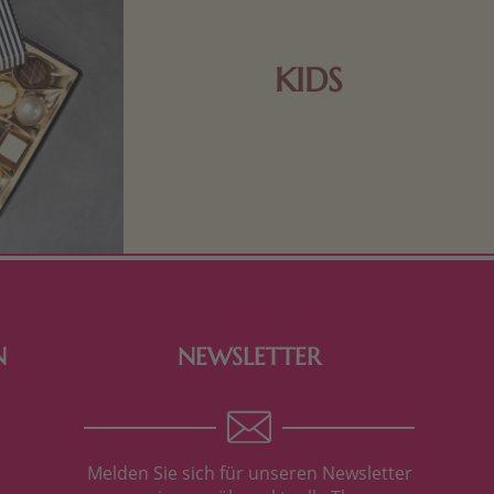
KIDS
Schokolade und Nougat lassen
Kinderherzen höher schlagen! Als
Tierfiguren oder in kindlicher
Verpackung, hier finden Sie mehr.
N
NEWSLETTER
Melden Sie sich für unseren Newsletter