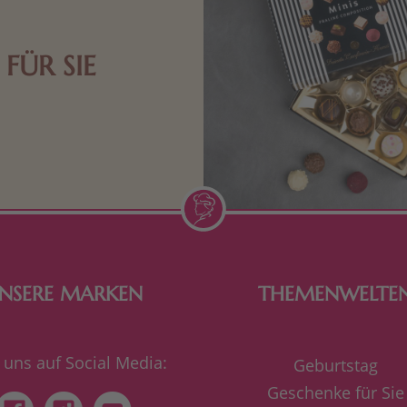
FÜR SIE
n Aufmerksamkeiten Freude
de Frau freut sich über eine
inigkeit aus Nougat oder
Schokolade.
NSERE MARKEN
THEMENWELTE
 uns auf Social Media:
Geburtstag
Geschenke für Sie