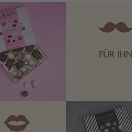
FÜR IH
Edle Pralinen oder dunkle 
Schokolade sind genau das 
die Männerwelt. Lassen
inspirieren.