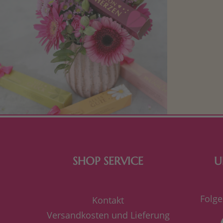
Mit kleine
bereiten. Je
süße Kle
SHOP SERVICE
U
Folge
Kontakt
Versandkosten und Lieferung