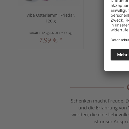
Viba Osterlamm "Frieda",
120 g
Inhalt
0.12 kg
(66,58 € * / 1 kg)
7,99 € *
Schenken macht Freude. Das
und die Erfahrung von 
werden, die eine liebevol
ist unser Anspru