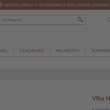
AKTUELL ERFOLGT HITZEBEDINGT KEIN ONLINE-VERSAND
SSEL
GESCHENKE
NEUHEITEN
SOMME
Viba N
handgefer