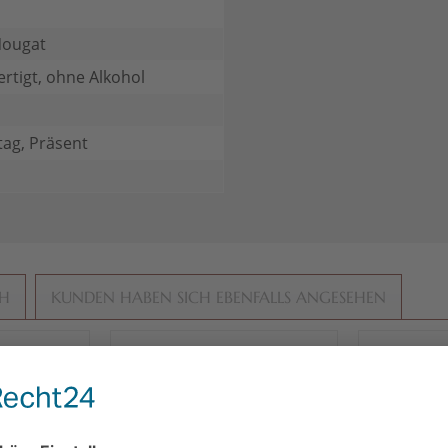
Nougat
rtigt, ohne Alkohol
ag, Präsent
CH
KUNDEN HABEN SICH EBENFALLS ANGESEHEN
gefertigt
handgefertigt