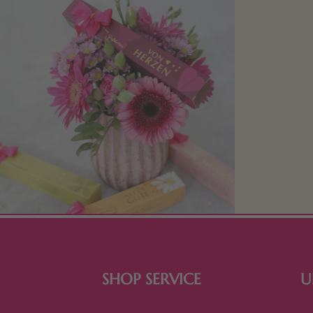
Mit kleine
bereiten. Je
süße Kle
SHOP SERVICE
U