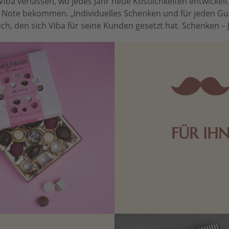
Viba verlassen, wo jedes Jahr neue Köstlichkeiten entwickel
le Note bekommen. „Individuelles Schenken und für jeden Gu
ch, den sich Viba für seine Kunden gesetzt hat. Schenken – Je 
FÜR IH
Edle Pralinen oder dunkle 
Schokolade sind genau das 
die Männerwelt. Lassen
inspirieren.