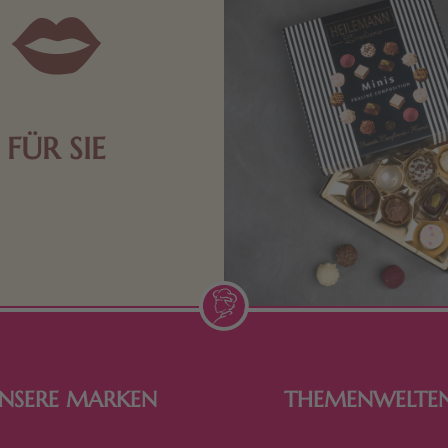
FÜR SIE
n Aufmerksamkeiten Freude
de Frau freut sich über eine
inigkeit aus Nougat oder
Schokolade.
NSERE MARKEN
THEMENWELTE