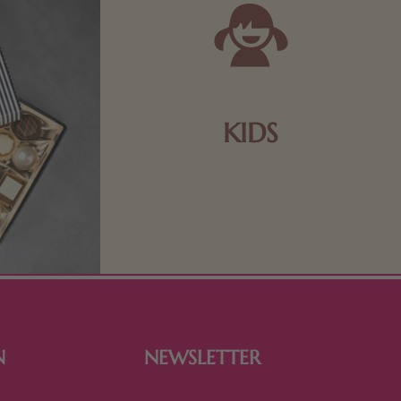
KIDS
Schokolade und Nougat lassen
Kinderherzen höher schlagen! Als
Tierfiguren oder in kindlicher
Verpackung, hier finden Sie mehr.
N
NEWSLETTER