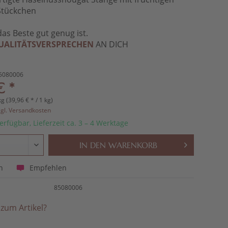
Stückchen
das Beste gut genug ist.
UALITÄTSVERSPRECHEN
AN DICH
5080006
€ *
kg (39,96 € * / 1 kg)
zgl. Versandkosten
erfügbar, Lieferzeit ca. 3 – 4 Werktage
IN DEN
WARENKORB
Empfehlen
n
85080006
zum Artikel?