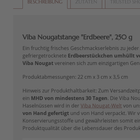
BESCHREIBUNG
ZUTATEN
TRUSTED SH
Viba Nougatstange "Erdbeere", 250 g
Ein fruchtig frisches Geschmackserlebnis zu jeder J
gefriergetrocknete
Erdbeerstückchen umhüllt v
Viba Nougat
vereinen sich zum einzigartigen G
Produktabmessungen: 22 cm x 3 cm x 3,5 cm
Hinweis zur Produkthaltbarkeit: Zum Versandzeitp
ein
MHD von mindestens 30 Tagen
. Die Viba No
Haselnüssen wird in der
Viba Nougat-Welt
von un
von Hand gefertigt
und von Hand verpackt. Wir v
Konservierungsstoffe und gewährleisten somit ei
Produktqualität über die Lebensdauer des Produk