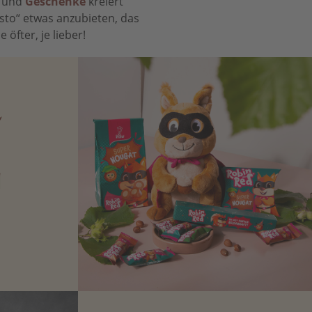
t und
Geschenke
kreiert
sto“ etwas anzubieten, das
öfter, je lieber!
N
Zartbitter-
Richtige für
 Sie sich