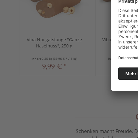
Viba Nougatstange "Ganze
Viba Nougatstang
Haselnuss", 250 g
250 g
Inhalt
0.25 kg
(39,96 € * / 1 kg)
Inhalt
0.25 kg
(39,96
9,99 € *
9,99 €
Schenken macht Freude. Das