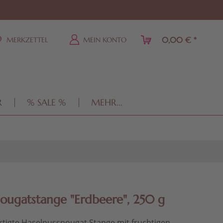
0,00 € *
MERKZETTEL
MEIN KONTO
R
% SALE %
MEHR...
ougatstange "Erdbeere", 250 g
tigte Haselnussnougat Stange mit fruchtigen