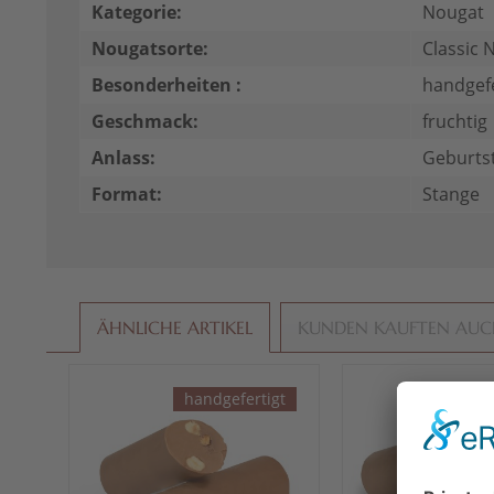
Kategorie:
Nougat
Nougatsorte:
Classic 
Besonderheiten :
handgefe
Geschmack:
fruchtig
Anlass:
Geburtst
Format:
Stange
ÄHNLICHE ARTIKEL
KUNDEN KAUFTEN AU
handgefertigt
hand