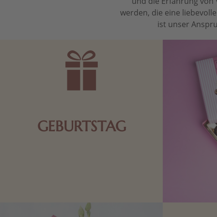
und die Erfahrung von 
werden, die eine liebevol
ist unser Anspru
GEBURTSTAG
Schokolade oder Nougat geht immer!
Kleine Geschenke zum Geburtstag um
den Liebsten eine Freude zu bereiten,
finden Sie hier.