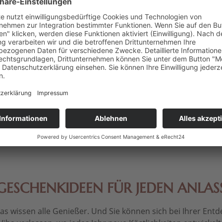
e "Kokos",
Viba Classic Nougatstange
Heileman
XXL, 500 g
Jog
Edelvollm
 € * / 1 kg)
Inhalt
0.5 kg
(29,98 € * / 1 kg)
Inhalt
0.0
 *
14,99 € *
1
GESCHENKIDEEN FÜR JEDEN ANLAS
 wissen alle Genießer. Und Sie können sich bei Ihrer Entdec