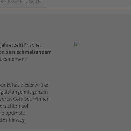
OPS BEWERTUNGEN
ahreszeit! Frische,
on zart schmelzendem
enussmoment!
unkt hat dieser Artikel
ugatstange mit ganzen
seren Confiseur*innen
erzichten auf
ne optimale
tes hinweg.