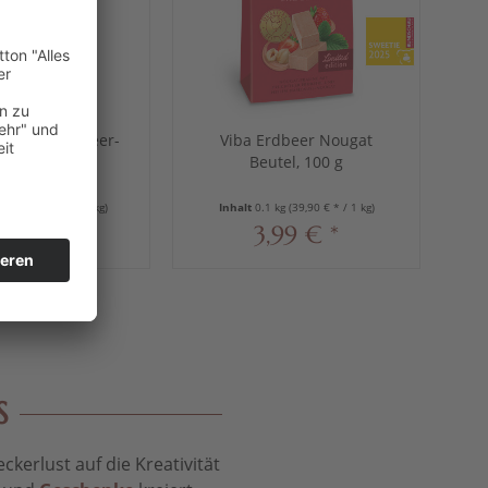
n Stick Erdbeer-
Viba Erdbeer Nougat
hurt-Trüffel
Beutel, 100 g
ilch-Schokolade,
40 g
4 kg
(39,75 € * / 1 kg)
Inhalt
0.1 kg
(39,90 € * / 1 kg)
,59 € *
3,99 € *
S
kerlust auf die Kreativität