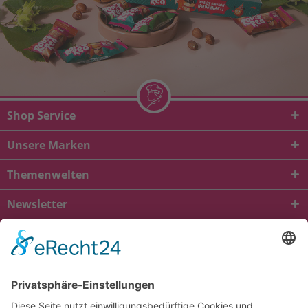
Shop Service
Unsere Marken
Themenwelten
Newsletter
* Alle Preise inkl. gesetzl. Mehrwertsteuer zzgl.
Versandkosten
und ggf.
Nachnahmegebühren, wenn nicht anders beschrieben
viba.de
4.90
von
5.00
bei
1685
Kundenbewertungen