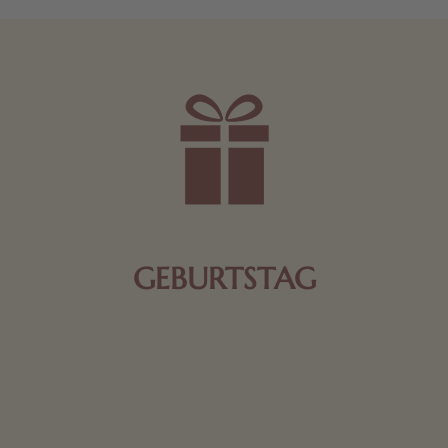
GEBURTSTAG
Schokolade oder Nougat geht immer! Kleine
Geschenke zum Geburtstag um den Liebsten eine
Freude zu bereiten, finden Sie hier.