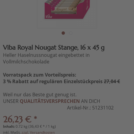
Viba Royal Nougat Stange, 16 x 45 g
Heller Haselnussnougat eingebettet in
Vollmilchschokolade
Vorratspack zum Vorteilspreis:
3 % Rabatt auf regulären Einzelstückpreis
27,04 €
Weil nur das Beste gut genug ist.
UNSER
QUALITÄTSVERSPRECHEN
AN DICH
Artikel-Nr.:
51231102
26,23 € *
Inhalt:
0.72 kg (36,43 € * / 1 kg)
inkl. MwSt.
zzgl. Versandkosten