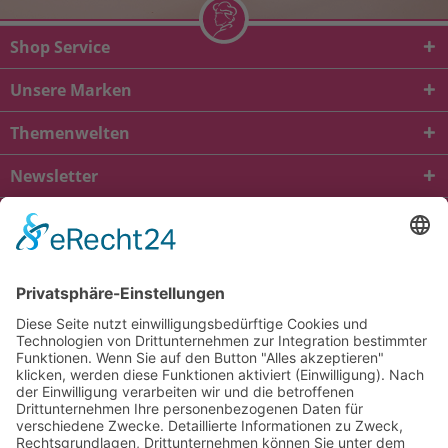
Shop Service
Unsere Marken
Themenwelten
Newsletter
* Alle Preise inkl. gesetzl. Mehrwertsteuer zzgl.
Versandkosten
und ggf.
Nachnahmegebühren, wenn nicht anders beschrieben
viba.de
4.90
von
5.00
bei
1685
Kundenbewertungen
Kontakt
Versandkosten und Lieferung
Zahlungsarten
FAQ – Häufig gestellte Fragen
Mein Konto
Allgemeine Geschäftsbedingungen
Datenschutz
Impressum
Barrierefreiheit
Cookie-Einstellungen
Widerrufsbelehrung