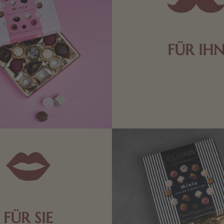
FÜR IH
Edle Pralinen oder dunkle 
Schokolade sind genau das 
die Männerwelt. Lassen
inspirieren.
FÜR SIE