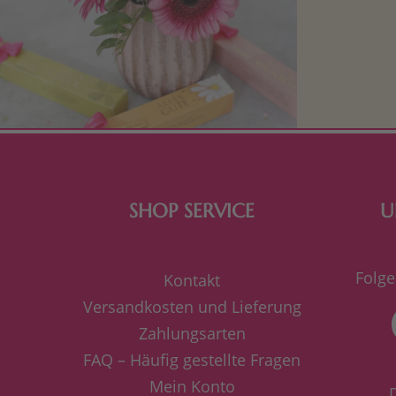
Mit kleine
bereiten. Je
süße Kle
SHOP SERVICE
U
Folge
Kontakt
Versandkosten und Lieferung
Zahlungsarten
FAQ – Häufig gestellte Fragen
Mein Konto