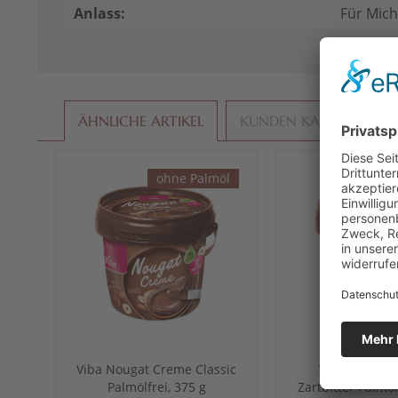
Anlass:
Für Mic
ÄHNLICHE ARTIKEL
KUNDEN KAUFTEN AU
ohne Palmöl
ohn
Viba Nougat Creme Classic
Viba Nougat
Palmölfrei, 375 g
Zartbitter Palmöl