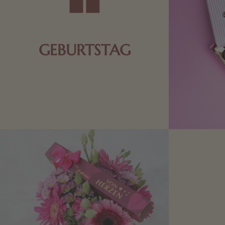
GEBURTSTAG
Schokolade oder Nougat geht immer!
Kleine Geschenke zum Geburtstag um
den Liebsten eine Freude zu bereiten,
finden Sie hier.