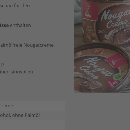
dschau für den
üsse
enthalten
 palmölfreie Nougatcreme
t?
nen sinnvollen
Creme
ohol, ohne Palmöl