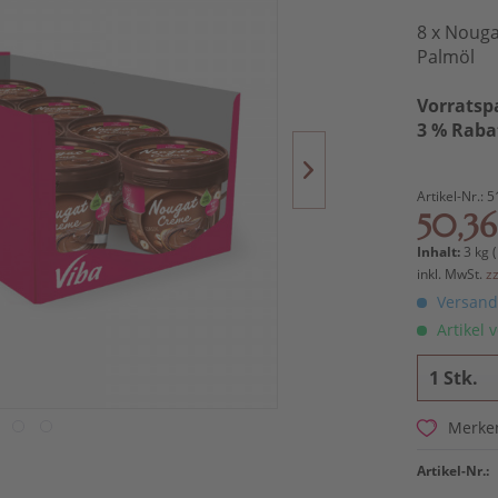
8 x Nouga
Palmöl
Vorratsp
3 % Raba
Artikel-Nr.:
5
50,36
Inhalt:
3 kg (
inkl. MwSt.
z
Versandk
Artikel v
Merke
Artikel-Nr.: