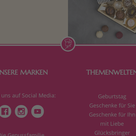
n Aufmerksamkeiten Freude
de Frau freut sich über eine
inigkeit aus Nougat oder
Schokolade.
NSERE MARKEN
THEMENWELTE
 uns auf Social Media:
Geburtstag
Geschenke für Sie
Geschenke für Ihn
mit Liebe
Glücksbringer
Die Genussfamilie