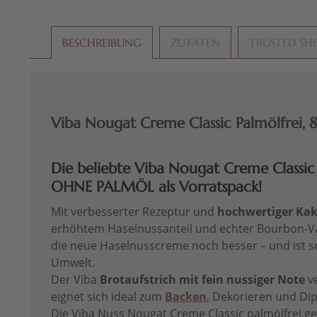
BESCHREIBUNG
ZUTATEN
TRUSTED SH
Viba Nougat Creme Classic Palmölfrei, 8
Die beliebte Viba Nougat Creme Classic 
OHNE PALMÖL als
Vorratspack
!
Mit verbesserter Rezeptur und
hochwertiger Kak
erhöhtem Haselnussanteil und echter Bourbon-Van
die neue Haselnusscreme noch besser – und ist s
Umwelt.
Der Viba
Brotaufstrich mit fein nussiger Note
ve
eignet sich ideal zum
Backen
, Dekorieren und Di
Die Viba Nuss Nougat Creme Classic palmölfrei g