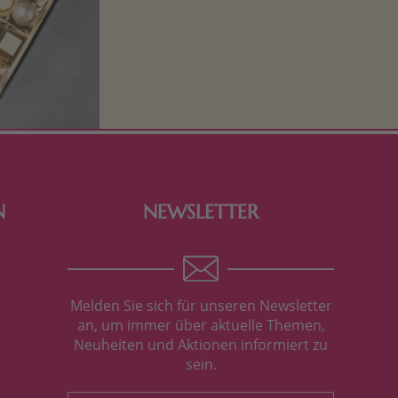
Schokolade und Nougat lassen
Kinderherzen höher schlagen! Als
Tierfiguren oder in kindlicher
Verpackung, hier finden Sie mehr.
N
NEWSLETTER
Melden Sie sich für unseren Newsletter
an, um immer über aktuelle Themen,
Neuheiten und Aktionen informiert zu
sein.