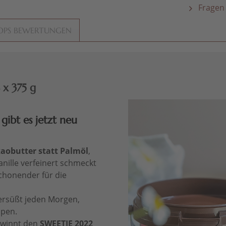
Fragen 
OPS BEWERTUNGEN
 x 375 g
gibt es jetzt neu
aobutter statt Palmöl
,
ille verfeinert schmeckt
chonender für die
rsüßt jeden Morgen,
ppen.
ewinnt den
SWEETIE 2022