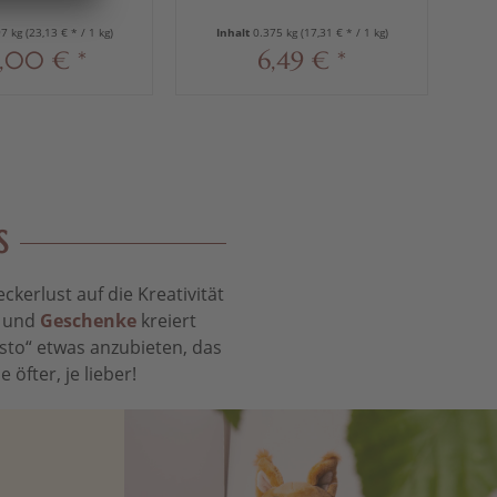
97 kg
(23,13 € * / 1 kg)
Inhalt
0.375 kg
(17,31 € * / 1 kg)
,00 € *
6,49 € *
S
kerlust auf die Kreativität
t und
Geschenke
kreiert
sto“ etwas anzubieten, das
öfter, je lieber!