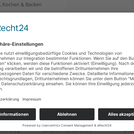
h, Kochen & Backen
CH
KUNDEN HABEN SICH EBENFALLS ANGESEHEN
e Palmöl
Vorratspack
n
 Creme
Viba Nougat Creme
Gesch
frei, 375 g
Zartbitter Palmölfrei, 8 x
Break