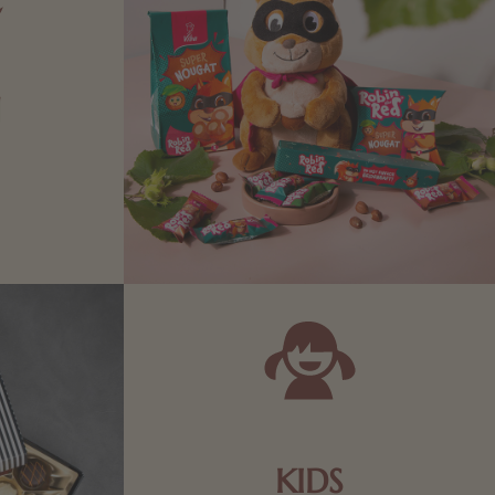
N
Zartbitter-
Richtige für
 Sie sich
KIDS