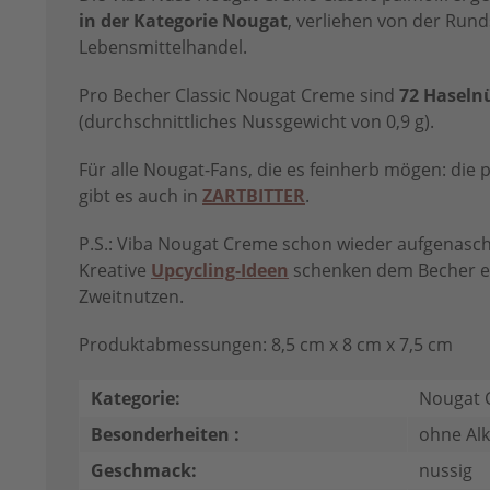
in der Kategorie Nougat
, verliehen von der Run
Lebensmittelhandel.
Pro Becher Classic Nougat Creme sind
72 Haseln
(durchschnittliches Nussgewicht von 0,9 g).
Für alle Nougat-Fans, die es feinherb mögen: die
gibt es auch in
ZARTBITTER
.
P.S.: Viba Nougat Creme schon wieder aufgenasch
Kreative
Upcycling-Ideen
schenken dem Becher ei
Zweitnutzen.
Produktabmessungen: 8,5 cm x 8 cm x 7,5 cm
Kategorie:
Nougat 
Besonderheiten :
ohne Alk
Geschmack:
nussig