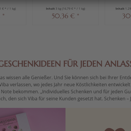
375 g
1 € * / 1 kg)
Inhalt
3 kg
(16,79 € * / 1 kg)
Inhalt
1.2
 *
50,36 € *
30
GESCHENKIDEEN FÜR JEDEN ANLAS
 wissen alle Genießer. Und Sie können sich bei Ihrer Entdec
Viba verlassen, wo jedes Jahr neue Köstlichkeiten entwickel
le Note bekommen. „Individuelles Schenken und für jeden Gu
ch, den sich Viba für seine Kunden gesetzt hat. Schenken – Je 