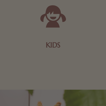
KIDS
Schokolade und Nougat lassen Kinderherzen höher
schlagen! Als Tierfiguren oder in kindlicher
Verpackung, hier finden Sie mehr.