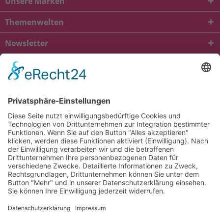
Unsere Marken
Themenwelten
Newsletter
* Alle Preise inkl. gesetzl. Mehrwertsteuer zzgl.
Versandkosten
und ggf.
Nachnahmegebühren, wenn nicht anders beschrieben
viba.de
4.90
von
5.00
bei
1685
Kundenbewertungen
Kontakt
Versandkosten und Lieferung
Zahlungsarten
FAQ – Häufig gestellte Fragen
Mein Konto
Allgemeine Geschäftsbedingungen
Datenschutz
Impressum
Barrierefreiheit
Cookie-Einstellungen
Widerrufsbelehrung
Vertrag widerrufen