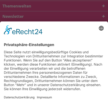
Themenwelten
Newsletter
* Alle Preise inkl. gesetzl. Mehrwertsteuer zzgl.
Versandkosten
und ggf.
Nachnahmegebühren, wenn nicht anders beschrieben
viba.de
4.90
von
5.00
bei
1684
Kundenbewertungen
Kontakt
Versandkosten und Lieferung
Zahlungsarten
FAQ – Häufig gestellte Fragen
Mein Konto
Allgemeine Geschäftsbedingungen
Datenschutz
Impressum
Barrierefreiheit
Cookie-Einstellungen
Widerrufsbelehrung
Vertrag widerrufen