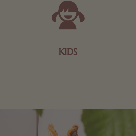
KIDS
Schokolade und Nougat lassen Kinderherzen höher
schlagen! Als Tierfiguren oder in kindlicher
Verpackung, hier finden Sie mehr.