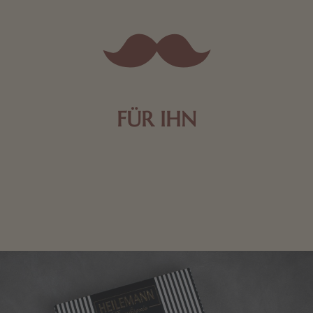
FÜR IHN
Edle Pralinen oder dunkle Zartbitter-Schokolade sind
genau das Richtige für die Männerwelt. Lassen Sie
sich inspirieren.