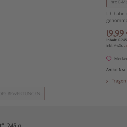
Ich habe 
genomme
19,99 
Inhalt:
0.245
inkl. MwSt.
z
Merke
Artikel-Nr.:
Fragen 
OPS BEWERTUNGEN
", 245 g