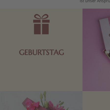
ist unser Anspru
GEBURTSTAG
Schokolade oder Nougat geht immer!
Kleine Geschenke zum Geburtstag um
den Liebsten eine Freude zu bereiten,
finden Sie hier.