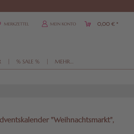
0,00 € *
MERKZETTEL
MEIN KONTO
R
% SALE %
MEHR...
dventskalender "Weihnachtsmarkt",