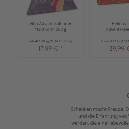
Viba Adventskalender
Heilema
"Einhorn", 250 g
Adventskal
Edelbitter-Prali
Inhalt
0.25 kg
(71,96 € * / 1 kg)
Inhalt
0.33 kg
(90,88
17,99 € *
29,99 
Schenken macht Freude. Das
und die Erfahrung von 
werden, die eine liebevol