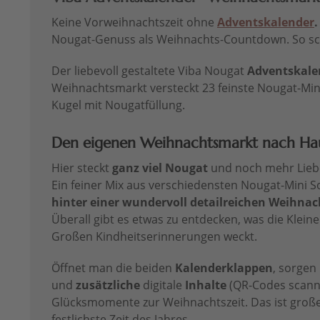
Keine Vorweihnachtszeit ohne
Adventskalender
Nougat-Genuss als Weihnachts-Countdown. So sc
Der liebevoll gestaltete Viba Nougat
Adventskale
Weihnachtsmarkt versteckt 23 feinste Nougat-Min
Kugel mit Nougatfüllung.
Den eigenen Weihnachtsmarkt nach Hau
Hier steckt
ganz viel Nougat
und noch mehr Liebe
Ein feiner Mix aus verschiedensten Nougat-Mini So
hinter einer wundervoll detailreichen Weihna
Überall gibt es etwas zu entdecken, was die Klein
Großen Kindheitserinnerungen weckt.
Öffnet man die beiden
Kalenderklappen
, sorgen
und
zusätzliche
digitale
Inhalte
(QR-Codes scann
Glücksmomente zur Weihnachtszeit. Das ist groß
festlichste Zeit des Jahres.