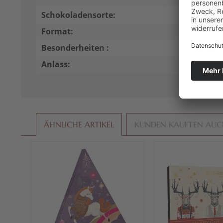
Schokoladensorte:
Milchsc
Format:
Kugeln, 
Besonderheiten :
ohne Al
Anlass:
Für Mich
ÄHNLICHE ARTIKEL
KUNDEN KAUFTEN AU