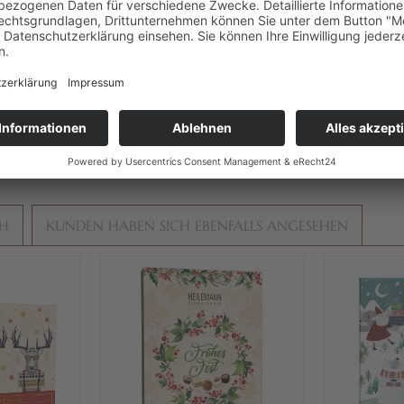
hokolade
Minis
kohol
, Präsent
CH
KUNDEN HABEN SICH EBENFALLS ANGESEHEN