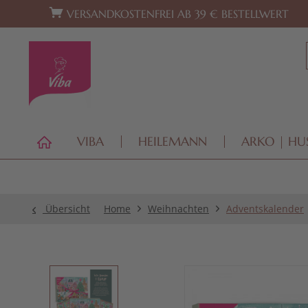
Zur Hauptnavigation springen
Zum Footer springen
VERSANDKOSTENFREI AB 39 € BESTELLWERT
VIBA
HEILEMANN
ARKO | HU
Übersicht
Home
Weihnachten
Adventskalender