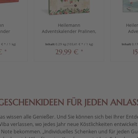
nn
Heilemann
Heile
ender
Adventskalender Pralinen,
Adve
nen, 330 g
290 g
Edelvo
 € * / 1 kg)
Inhalt
0.29 kg
(103,41 € * / 1 kg)
Inhalt
0.1
€ *
29,99 € *
1
GESCHENKIDEEN FÜR JEDEN ANLAS
 wissen alle Genießer. Und Sie können sich bei Ihrer Entdec
Viba verlassen, wo jedes Jahr neue Köstlichkeiten entwickel
le Note bekommen. „Individuelles Schenken und für jeden Gu