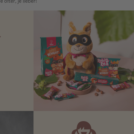
öfter, je lieber!
N
Zartbitter-
Richtige für
 Sie sich