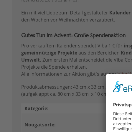
Ein mit viel Liebe zum Detail gestalteter
Kalender 
den Wochen vor Weihnachten verzaubert.
Gutes Tun im Advent: Große Spendenaktion
Pro verkauftem Kalender spendet Viba 1 € für
ins
gemeinnützige Projekte
aus den Bereichen
Kind
Umwelt.
Zum ersten Mal entscheidet die Viba Co
Projekte die Spende erhalten.
Alle Informationen zur Aktion gibt's auf der
Viba W
Produktabmessungen: 43 cm x 33 cm x 4 cm
(aufgeklappt ca. 80 cm x 33 cm x 10 cm)
Kategorie:
Nougat
Classic 
Nougatsorte:
Noir Nou
Nougat