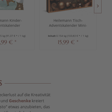
mann Kinder-
Heilemann Tisch-
ntskalender
Adventskalender Mini-
llmilch, 175 g
Pralinen, 154 g
75 kg
(91,37 € * / 1 kg)
Inhalt
0.154 kg
(103,83 € * / 1 kg)
I
5,99 € *
15,99 € *
S
kerlust auf die Kreativität
t und
Geschenke
kreiert
sto“ etwas anzubieten, das