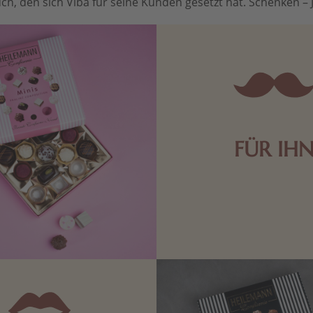
ch, den sich Viba für seine Kunden gesetzt hat. Schenken – Je 
FÜR IH
Edle Pralinen oder dunkle 
Schokolade sind genau das 
die Männerwelt. Lassen
inspirieren.