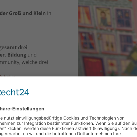
der Groß und Klein
in
gesamt drei
er, Bildung
und
mmunity, welche drei
ebsite
.
Nougat , Krokant Nougat,
gat, Royal Nougat, Schicht-