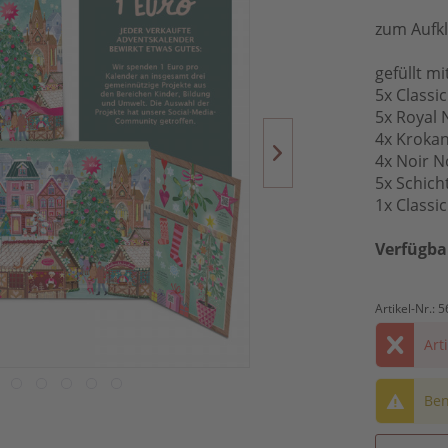
zum Aufkl
gefüllt m
5x Classi
5x Royal 
4x Krokan
4x Noir N
5x Schich
1x Classi
Verfügba
Artikel-Nr.:
5
Art
Ben