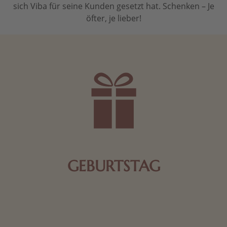
sich Viba für seine Kunden gesetzt hat. Schenken – Je
öfter, je lieber!
GEBURTSTAG
Schokolade oder Nougat geht immer! Kleine
Geschenke zum Geburtstag um den Liebsten eine
Freude zu bereiten, finden Sie hier.