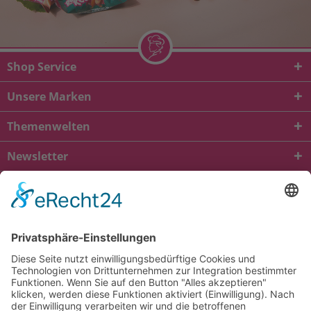
Shop Service
Unsere Marken
Themenwelten
Newsletter
* Alle Preise inkl. gesetzl. Mehrwertsteuer zzgl.
Versandkosten
und ggf.
Nachnahmegebühren, wenn nicht anders beschrieben
viba.de
4.90
von
5.00
bei
1685
Kundenbewertungen
Kontakt
Versandkosten und Lieferung
Zahlungsarten
FAQ – Häufig gestellte Fragen
Mein Konto