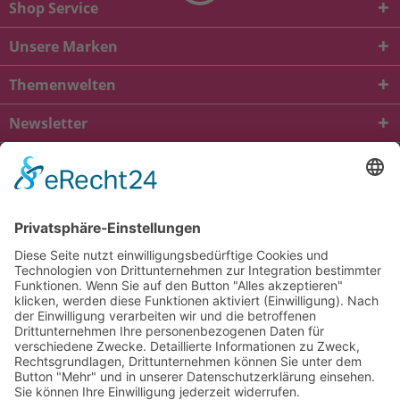
Shop Service
Unsere Marken
Themenwelten
Newsletter
* Alle Preise inkl. gesetzl. Mehrwertsteuer zzgl.
Versandkosten
und ggf.
Nachnahmegebühren, wenn nicht anders beschrieben
viba.de
4.90
von
5.00
bei
1685
Kundenbewertungen
Kontakt
Versandkosten und Lieferung
Zahlungsarten
FAQ – Häufig gestellte Fragen
Mein Konto
Allgemeine Geschäftsbedingungen
Datenschutz
Impressum
Barrierefreiheit
Cookie-Einstellungen
Widerrufsbelehrung
Vertrag widerrufen