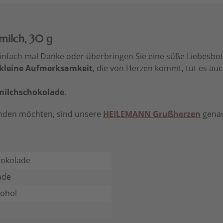
milch, 30 g
 einfach mal Danke oder überbringen Sie eine süße Liebesb
kleine Aufmerksamkeit
, die von Herzen kommt, tut es auch
lmilchschokolade
.
enden möchten, sind unsere
HEILEMANN Grußherzen
genau 
hokolade
ade
kohol