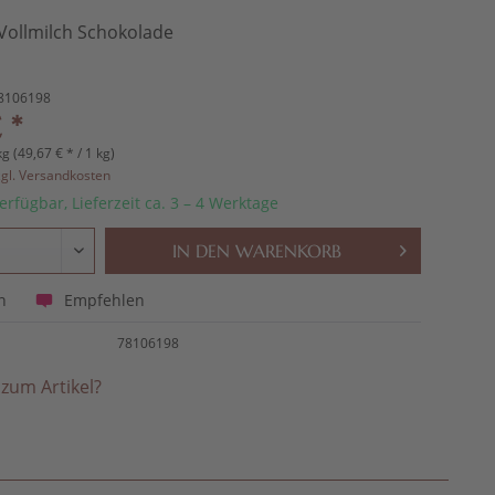
Vollmilch Schokolade
8106198
 *
kg (49,67 € * / 1 kg)
zgl. Versandkosten
erfügbar, Lieferzeit ca. 3 – 4 Werktage
IN DEN
WARENKORB
Empfehlen
n
78106198
zum Artikel?