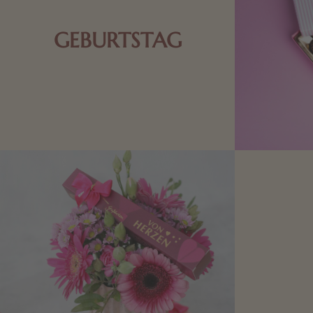
GEBURTSTAG
Schokolade oder Nougat geht immer!
Kleine Geschenke zum Geburtstag um
den Liebsten eine Freude zu bereiten,
finden Sie hier.