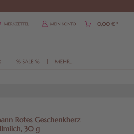
0,00 € *
MERKZETTEL
MEIN KONTO
R
% SALE %
MEHR...
mann Rotes Geschenkherz
llmilch, 30 g