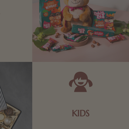
N
Zartbitter-
Richtige für
 Sie sich
KIDS