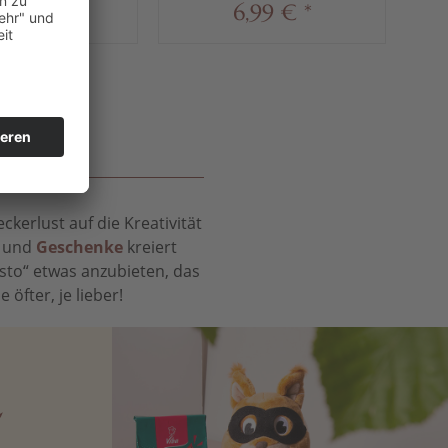
,49 € *
6,99 € *
S
kerlust auf die Kreativität
t und
Geschenke
kreiert
sto“ etwas anzubieten, das
öfter, je lieber!