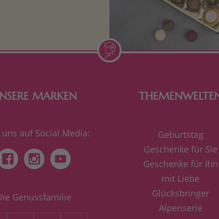
n Aufmerksamkeiten Freude
de Frau freut sich über eine
inigkeit aus Nougat oder
Schokolade.
NSERE MARKEN
THEMENWELTE
 uns auf Social Media:
Geburtstag
Geschenke für Sie
Geschenke für Ihn
mit Liebe
Glücksbringer
Die Genussfamilie
Alpenserie