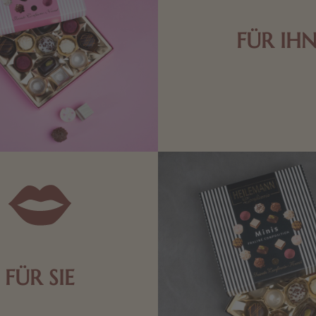
FÜR IH
Edle Pralinen oder dunkle 
Schokolade sind genau das 
die Männerwelt. Lassen
inspirieren.
FÜR SIE