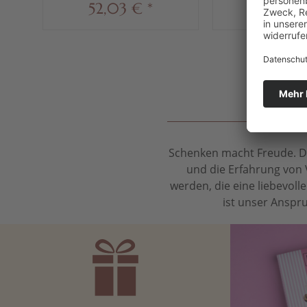
52,03 € *
1,49 €
Schenken macht Freude. Das
und die Erfahrung von 
werden, die eine liebevol
ist unser Anspru