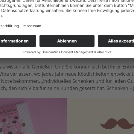
 *
6,99 € *
8
GESCHENKIDEEN FÜR JEDEN ANLAS
 wissen alle Genießer. Und Sie können sich bei Ihrer Entdec
Viba verlassen, wo jedes Jahr neue Köstlichkeiten entwickel
le Note bekommen. „Individuelles Schenken und für jeden Gu
ch, den sich Viba für seine Kunden gesetzt hat. Schenken – Je 