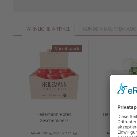
ÄHNLICHE ARTIKEL
KUNDEN KAUFTEN AU
Vorratspack
Heilemann Rotes
Heilemann Gruß
Geschenkherz
fach sortiert
Edelvollmilch, 36 x 30 g
Inhalt
1.08 kg
(48,18 € * / 1 kg)
Inhalt
0.03 kg
(49,67