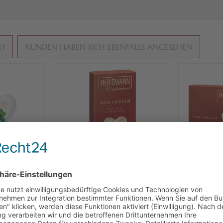
CH
KUNDEN HABEN SICH EBENFALLS ANGESEHEN
herzen 3-
Heilemann Praliné
Heile
, 30 g
Composition „Von Herzen“,
Compositi
95 g
 € * / 1 kg)
Inhalt
0.095 kg
(73,58 € * / 1 kg)
Inhalt
0.1