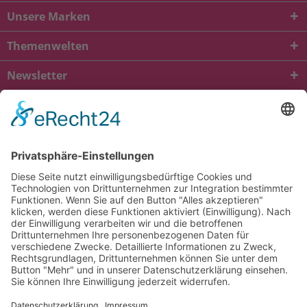
Unsere Marken
Themenwelten
Newsletter
* Alle Preise inkl. gesetzl. Mehrwertsteuer zzgl.
Versandkosten
und ggf.
Nachnahmegebühren, wenn nicht anders beschrieben
viba.de
4.90
von
5.00
bei
1685
Kundenbewertungen
Kontakt
Versandkosten und Lieferung
Zahlungsarten
FAQ – Häufig gestellte Fragen
Mein Konto
Allgemeine Geschäftsbedingungen
Datenschutz
Impressum
Barrierefreiheit
Cookie-Einstellungen
Widerrufsbelehrung
Vertrag widerrufen