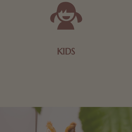
KIDS
Schokolade und Nougat lassen Kinderherzen höher
schlagen! Als Tierfiguren oder in kindlicher
Verpackung, hier finden Sie mehr.