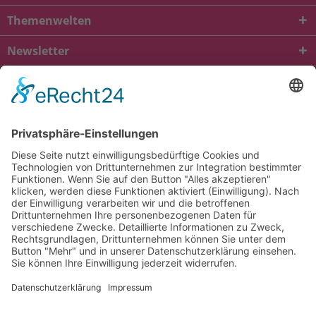
Themenwelten
Newsletter
* Alle Preise inkl. gesetzl. Mehrwertsteuer zzgl.
Versandkosten
und ggf.
Nachnahmegebühren, wenn nicht anders beschrieben
viba.de
4.90
von
5.00
bei
1685
Kundenbewertungen
Kontakt
Versandkosten und Lieferung
Zahlungsarten
FAQ – Häufig gestellte Fragen
Mein Konto
Allgemeine Geschäftsbedingungen
Datenschutz
Impressum
Barrierefreiheit
Cookie-Einstellungen
Widerrufsbelehrung
Vertrag widerrufen