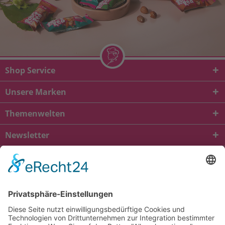
Shop Service
Unsere Marken
Themenwelten
Newsletter
* Alle Preise inkl. gesetzl. Mehrwertsteuer zzgl.
Versandkosten
und ggf.
Nachnahmegebühren, wenn nicht anders beschrieben
viba.de
4.90
von
5.00
bei
1685
Kundenbewertungen
Kontakt
Versandkosten und Lieferung
Zahlungsarten