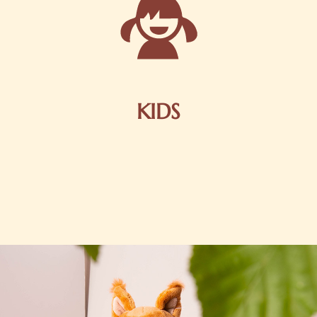
KIDS
Schokolade und Nougat lassen Kinderherzen höher
schlagen! Als Tierfiguren oder in kindlicher
Verpackung, hier finden Sie mehr.