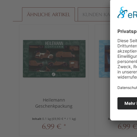
ÄHNLICHE ARTIKEL
KUNDEN KAUFTEN AU
Heilemann
Heilema
Geschenkpackung
Geschenkpa
"Oldtimer", 100 g
"Flugzeuge",
Inhalt
0.1 kg
(69,90 € * / 1 kg)
Inhalt
0.1 kg
(69,90 
6,99 € *
6,99 €