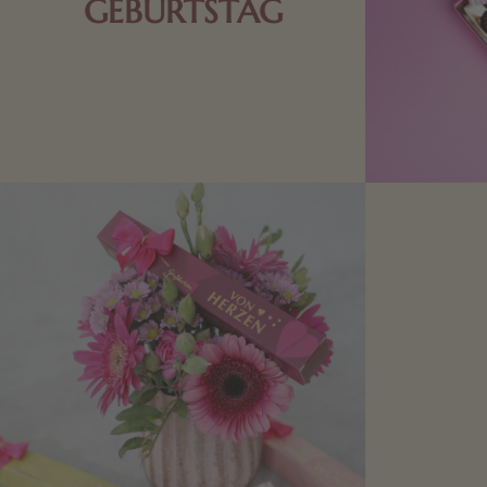
GEBURTSTAG
Schokolade oder Nougat geht immer!
Kleine Geschenke zum Geburtstag um
den Liebsten eine Freude zu bereiten,
finden Sie hier.
Mit kleine
bereiten. Je