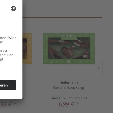
eilemann
Heilemann
henkpackung
Geschenkpackung
rrad", 100 g
"Garten", 100 g
1 kg
(69,90 € * / 1 kg)
Inhalt
0.1 kg
(69,90 € * / 1 kg)
,99 € *
6,99 € *