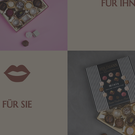
FÜR IH
Edle Pralinen oder dunkle 
Schokolade sind genau das 
die Männerwelt. Lassen
inspirieren.
FÜR SIE
n Aufmerksamkeiten Freude
de Frau freut sich über eine