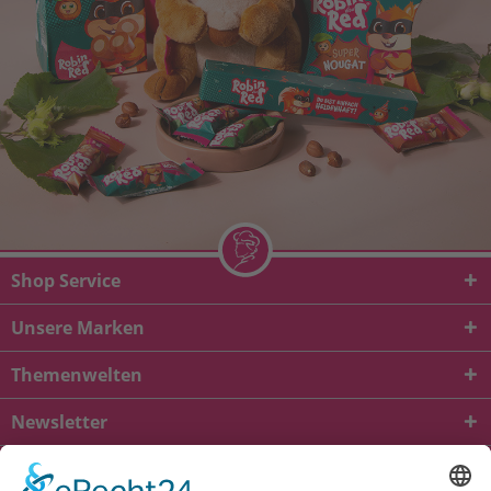
Shop Service
Unsere Marken
Themenwelten
Newsletter
* Alle Preise inkl. gesetzl. Mehrwertsteuer zzgl.
Versandkosten
und ggf.