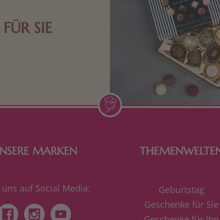
FÜR SIE
n Aufmerksamkeiten Freude
de Frau freut sich über eine
inigkeit aus Nougat oder
Schokolade.
NSERE MARKEN
THEMENWELTE
 uns auf Social Media:
Geburtstag
Geschenke für Sie
Geschenke für Ihn