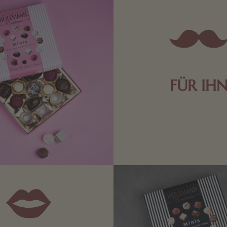
FÜR IH
Edle Pralinen oder dunkle 
Schokolade sind genau das 
die Männerwelt. Lassen
inspirieren.