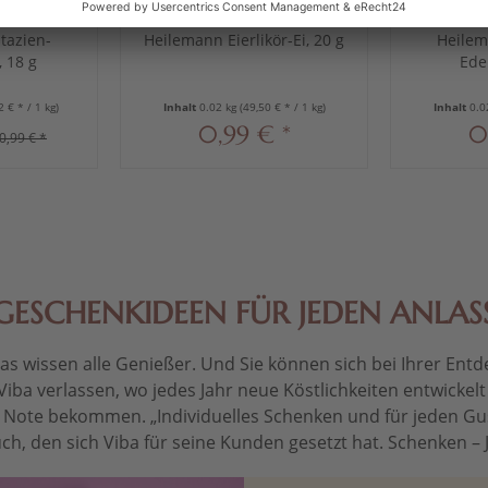
tazien-
Heilemann Eierlikör-Ei, 20 g
Heilem
 18 g
Edel
2 € * / 1 kg)
Inhalt
0.02 kg
(49,50 € * / 1 kg)
Inhalt
0.0
0,99 € *
0
0,99 € *
GESCHENKIDEEN FÜR JEDEN ANLAS
 wissen alle Genießer. Und Sie können sich bei Ihrer Entdec
Viba verlassen, wo jedes Jahr neue Köstlichkeiten entwickel
le Note bekommen. „Individuelles Schenken und für jeden Gu
ch, den sich Viba für seine Kunden gesetzt hat. Schenken – Je 