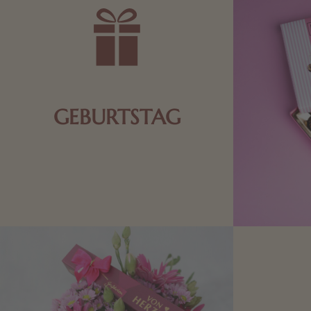
GEBURTSTAG
Schokolade oder Nougat geht immer!
Kleine Geschenke zum Geburtstag um
den Liebsten eine Freude zu bereiten,
finden Sie hier.