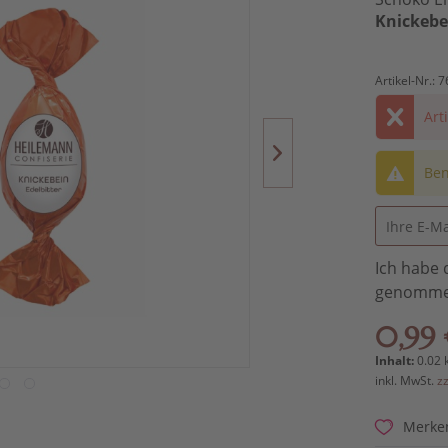
Knickebe
Artikel-Nr.:
7
Art
Ben
Ich habe 
genomme
0,99 
Inhalt:
0.02 
inkl. MwSt.
z
Merke