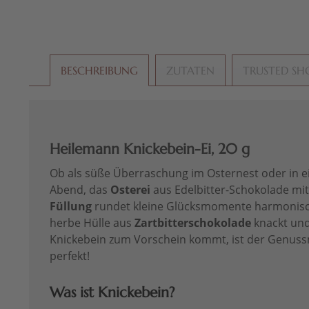
BESCHREIBUNG
ZUTATEN
TRUSTED SH
Heilemann Knickebein-Ei, 20 g
Ob als süße Überraschung im Osternest oder in e
Abend, das
Osterei
aus Edelbitter-Schokolade mit
Füllung
rundet kleine Glücksmomente harmonisch
herbe Hülle aus
Zartbitterschokolade
knackt un
Knickebein zum Vorschein kommt, ist der Genus
perfekt!
Was ist Knickebein?