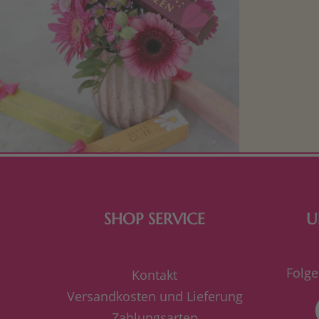
Mit kleine
bereiten. Je
süße Kle
SHOP SERVICE
U
Folge
Kontakt
Versandkosten und Lieferung
Zahlungsarten