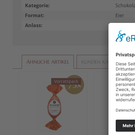
Kategorie:
Schokol
Format:
Eier
Anlass:
Anbieten
ÄHNLICHE ARTIKEL
KUNDEN KAUFTEN AU
Vorratspack
mi