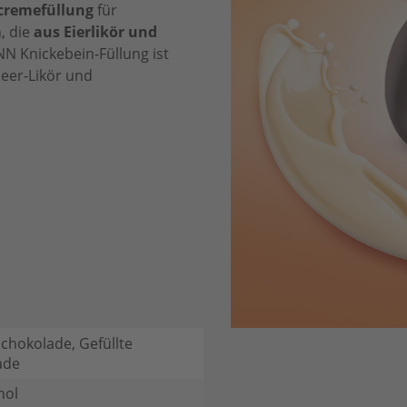
cremefüllung
für
, die
aus Eierlikör und
N Knickebein-Füllung ist
beer-Likör und
chokolade, Gefüllte
ade
hol