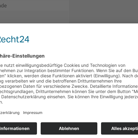
ade
 & Teilen, Für Mich
CH
KUNDEN HABEN SICH EBENFALLS ANGESEHEN
SALE
mit Alkohol
t Alkohol