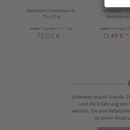
Heilemann Knickebein-Ei,
Heilemann Pis
75 x 20 g
Marzipan-Ei,
Inhalt
1.5 kg
(48,01 € * / 1 kg)
Inhalt
0.018 kg
(27,2
72,02 € *
0,49 € *
Schenken macht Freude. Das
und die Erfahrung von 
werden, die eine liebevol
ist unser Anspru