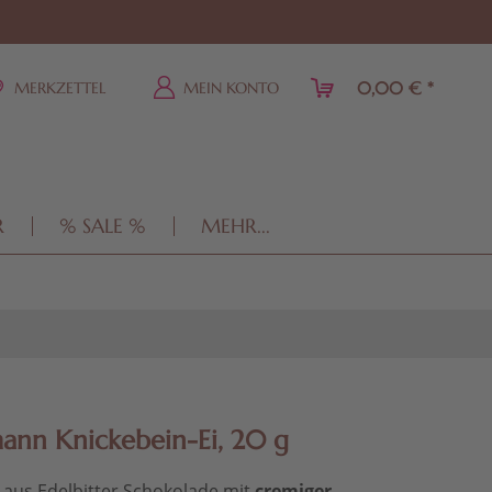
0,00 € *
MERKZETTEL
MEIN KONTO
R
% SALE %
MEHR...
ann Knickebein-Ei, 20 g
 aus Edelbitter Schokolade mit
cremiger