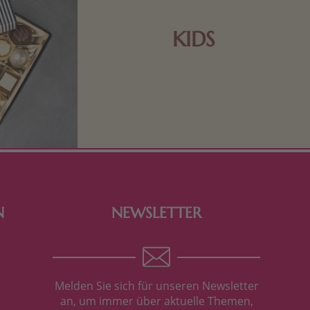
KIDS
Schokolade und Nougat lassen
Kinderherzen höher schlagen! Als
Tierfiguren oder in kindlicher
Verpackung, hier finden Sie mehr.
N
NEWSLETTER
Melden Sie sich für unseren Newsletter
an, um immer über aktuelle Themen,