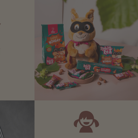
N
Zartbitter-
Richtige für
 Sie sich