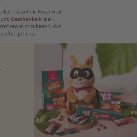
kerlust auf die Kreativität
t und
Geschenke
kreiert
sto“ etwas anzubieten, das
öfter, je lieber!
N
Zartbitter-
Richtige für
 Sie sich