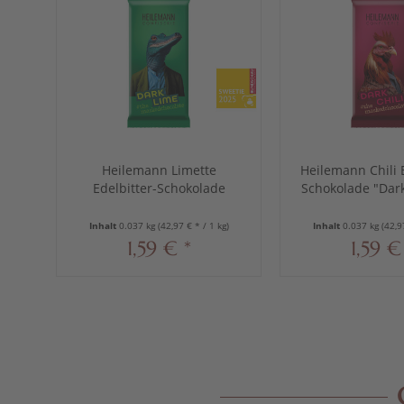
Heilemann Limette
Heilemann Chili E
Edelbitter-Schokolade
Schokolade "Dark 
"Dark Lime", 37 g
g
Inhalt
0.037 kg
(42,97 € * / 1 kg)
Inhalt
0.037 kg
(42,9
1,59 € *
1,59 €