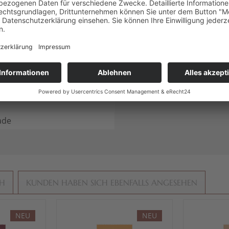
ag, Kleine Aufmerksamkeit,
 fruchtig, herb, Kaffee,
, Krokant, Limette, salzig,
ein, ohne Alkohol
Schokolade
ade
CH
KUNDEN HABEN SICH EBENFALLS ANGESEHEN
NEU
NEU