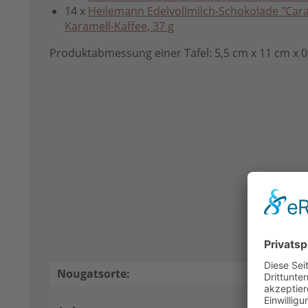
14 x
Heilemann Edelvollmilch-Schokolade "Cara
Karamell-Kaffee, 37 g
Produktabmessung einer Tafel: 5,5 cm x 11 cm x 
Nougatsorte:
Classic 
Anbieten