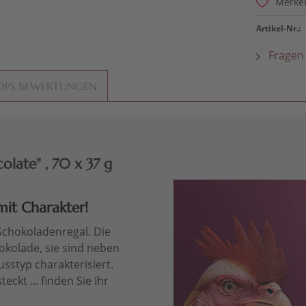
Merke
Artikel-Nr.:
Fragen 
OPS BEWERTUNGEN
late" , 70 x 37 g
it Charakter!
Schokoladenregal. Die
okolade, sie sind neben
styp charakterisiert.
ckt ... finden Sie Ihr