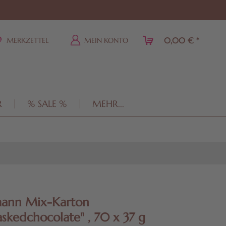
0,00 € *
MERKZETTEL
MEIN KONTO
R
% SALE %
MEHR...
mann Mix-Karton
skedchocolate" , 70 x 37 g