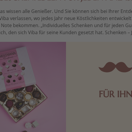
 wissen alle Genießer. Und Sie können sich bei Ihrer Entdec
Viba verlassen, wo jedes Jahr neue Köstlichkeiten entwickel
le Note bekommen. „Individuelles Schenken und für jeden Gu
ch, den sich Viba für seine Kunden gesetzt hat. Schenken – Je 
FÜR IH
Edle Pralinen oder dunkle 
Schokolade sind genau das 
die Männerwelt. Lassen
inspirieren.