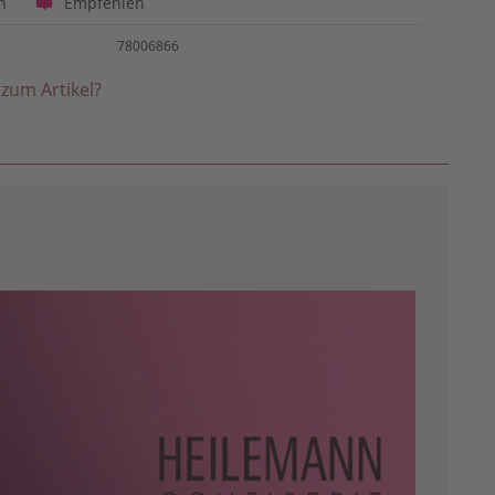
Empfehlen
n
78006866
zum Artikel?