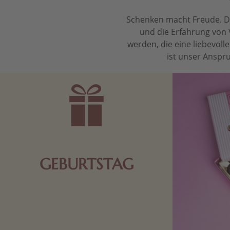
Schenken macht Freude. Das
und die Erfahrung von 
werden, die eine liebevol
ist unser Anspru
GEBURTSTAG
Schokolade oder Nougat geht immer!
Kleine Geschenke zum Geburtstag um
den Liebsten eine Freude zu bereiten,
finden Sie hier.