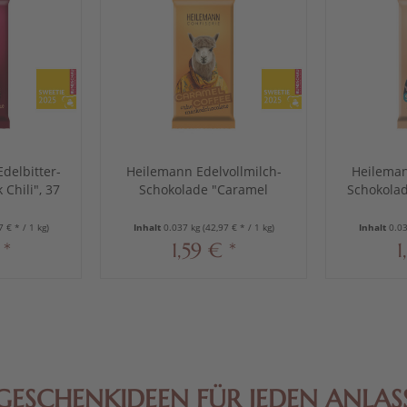
delbitter-
Heilemann Edelvollmilch-
Heileman
Chili", 37
Schokolade "Caramel
Schokolad
Coffee" mit Karamell-
Kaffee, 37 g
7 € * / 1 kg)
Inhalt
0.037 kg
(42,97 € * / 1 kg)
Inhalt
0.0
 *
1,59 € *
1
GESCHENKIDEEN FÜR JEDEN ANLAS