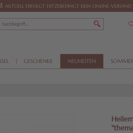
AKTUELL ERFOLGT HITZEBEDINGT KEIN ONLINE-VERSAND
SSEL
GESCHENKE
NEUHEITEN
SOMME
Heile
"thema