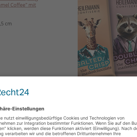
mel Coffee" mit
0,5 cm
Nougat
 & Teilen, Für Mich,