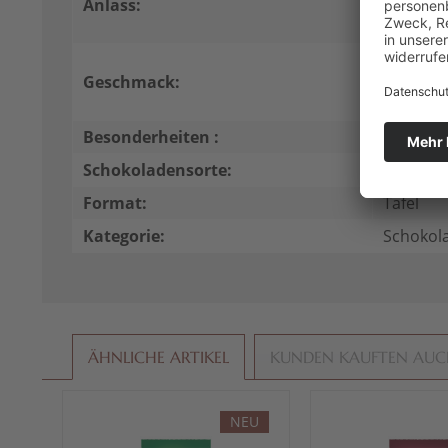
Anlass:
Geburtst
Präsent
crunchig,
Geschmack:
Karamell
scharf
Besonderheiten :
mit Koff
Schokoladensorte:
Dunkle 
Format:
Tafel
Kategorie:
Schokol
ÄHNLICHE ARTIKEL
KUNDEN KAUFTEN AU
NEU