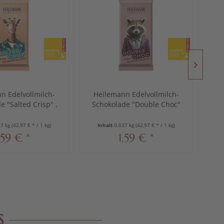
n Edelvollmilch-
Heilemann Edelvollmilch-
e "Salted Crisp" ,
Schokolade "Double Choc"
Za
37 g
mit Nougat und Kakao-
Nibs, 37 g
37 kg
(42,97 € * / 1 kg)
Inhalt
0.037 kg
(42,97 € * / 1 kg)
,59 € *
1,59 € *
S