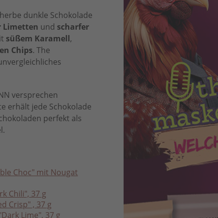
inherbe dunkle Schokolade
r Limetten
und
scharfer
it
süßem Karamell
,
en Chips
. The
nvergleichliches
ANN versprechen
e erhält jede Schokolade
Schokoladen perfekt als
l.
ble Choc" mit Nougat
 Chili", 37 g
 Crisp" , 37 g
Dark Lime", 37 g