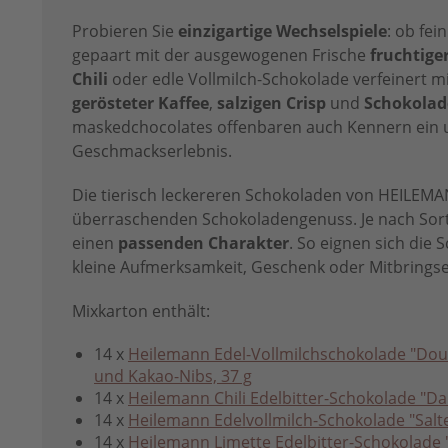
Probieren Sie
einzigartige Wechselspiele
: ob fe
gepaart mit der ausgewogenen Frische
fruchtige
Chili
oder edle Vollmilch-Schokolade verfeinert m
gerösteter Kaffee
,
salzigen Crisp
und
Schokolad
maskedchocolates offenbaren auch Kennern ein u
Geschmackserlebnis.
Die tierisch leckereren Schokoladen von HEILEM
überraschenden Schokoladengenuss. Je nach Sort
einen
passenden Charakter
. So eignen sich die 
kleine Aufmerksamkeit, Geschenk oder Mitbringse
Mixkarton enthält:
14 x
Heilemann Edel-Vollmilchschokolade "Dou
und Kakao-Nibs, 37 g
14 x
Heilemann Chili Edelbitter-Schokolade "Dark
14 x
Heilemann Edelvollmilch-Schokolade "Salted
14 x
Heilemann Limette Edelbitter-Schokolade "