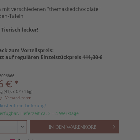
n mit verschiedenen "themaskedchocolate"
den-Tafeln
Tierisch lecker!
ack zum Vorteilspreis:
tt auf regulären Einzelstückpreis
111,30 €
8006866
6 € *
kg (41,68 € * / 1 kg)
zgl. Versandkosten
ostenfreie Lieferung!
erfügbar, Lieferzeit ca. 3 – 4 Werktage
IN DEN
WARENKORB