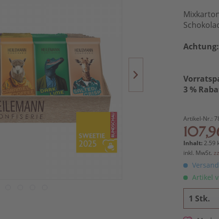
Mixkarto
Schokola
Achtung: 
Vorratsp
3 % Raba
Artikel-Nr.:
7
107,9
Inhalt:
2.59 
inkl. MwSt.
z
Versandk
Artikel v