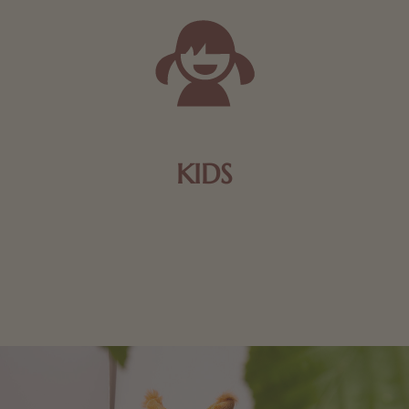
KIDS
Schokolade und Nougat lassen Kinderherzen höher
schlagen! Als Tierfiguren oder in kindlicher
Verpackung, hier finden Sie mehr.