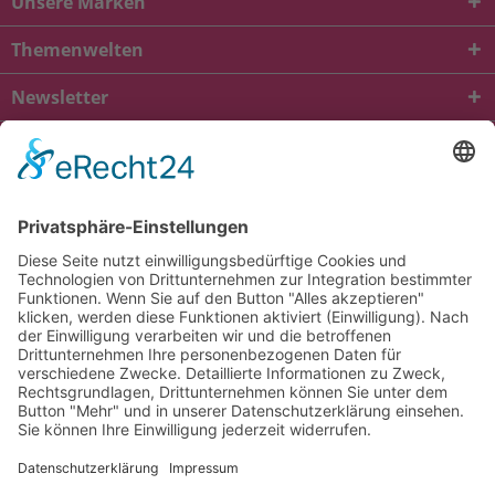
Unsere Marken
Themenwelten
Newsletter
* Alle Preise inkl. gesetzl. Mehrwertsteuer zzgl.
Versandkosten
und ggf.
Nachnahmegebühren, wenn nicht anders beschrieben
viba.de
4.90
von
5.00
bei
1685
Kundenbewertungen
Kontakt
Versandkosten und Lieferung
Zahlungsarten
FAQ – Häufig gestellte Fragen
Mein Konto
Allgemeine Geschäftsbedingungen
Datenschutz
Impressum
Barrierefreiheit
Cookie-Einstellungen
Widerrufsbelehrung
Vertrag widerrufen