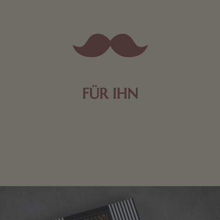
FÜR IHN
Edle Pralinen oder dunkle Zartbitter-Schokolade sind
genau das Richtige für die Männerwelt. Lassen Sie
sich inspirieren.