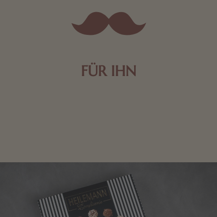
FÜR IHN
Edle Pralinen oder dunkle Zartbitter-Schokolade sind
genau das Richtige für die Männerwelt. Lassen Sie
sich inspirieren.