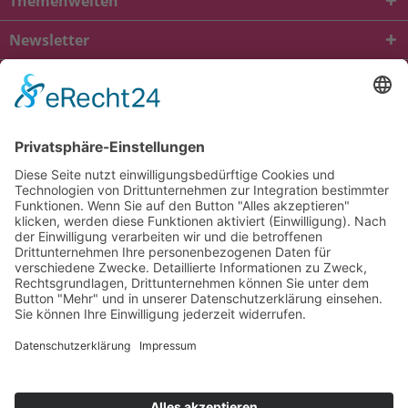
Themenwelten
Newsletter
* Alle Preise inkl. gesetzl. Mehrwertsteuer zzgl.
Versandkosten
und ggf.
Nachnahmegebühren, wenn nicht anders beschrieben
viba.de
4.90
von
5.00
bei
1685
Kundenbewertungen
Kontakt
Versandkosten und Lieferung
Zahlungsarten
FAQ – Häufig gestellte Fragen
Mein Konto
Allgemeine Geschäftsbedingungen
Datenschutz
Impressum
Barrierefreiheit
Cookie-Einstellungen
Widerrufsbelehrung
Vertrag widerrufen