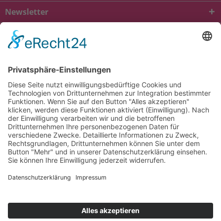
Newsletter
* Alle Preise inkl. gesetzl. Mehrwertsteuer zzgl.
Versandkosten
und ggf.
Nachnahmegebühren, wenn nicht anders beschrieben
viba.de
4.90
von
5.00
bei
1685
Kundenbewertungen
Kontakt
Versandkosten und Lieferung
Zahlungsarten
FAQ – Häufig gestellte Fragen
Mein Konto
Allgemeine Geschäftsbedingungen
Datenschutz
Impressum
Barrierefreiheit
Cookie-Einstellungen
Widerrufsbelehrung
Vertrag widerrufen