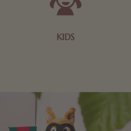
KIDS
Schokolade und Nougat lassen Kinderherzen höher
schlagen! Als Tierfiguren oder in kindlicher
Verpackung, hier finden Sie mehr.