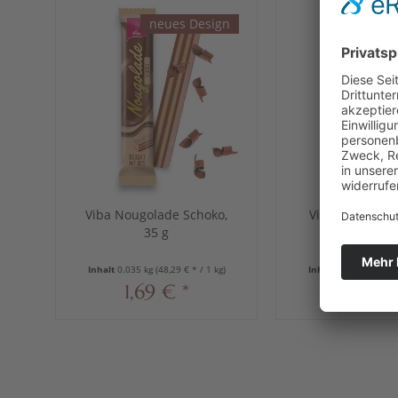
neues Design
neue
Viba Nougolade Schoko,
Viba Nougolad
35 g
Nuss, 35
Inhalt
0.035 kg
(48,29 € * / 1 kg)
Inhalt
0.035 kg
(48,2
1,69 € *
1,69 €