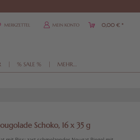
0,00 € *
MERKZETTEL
MEIN KONTO
R
% SALE %
MEHR...
ougolade Schoko, 16 x 35 g
t mit Biss: zart schmelzender Nougat Riegel mit