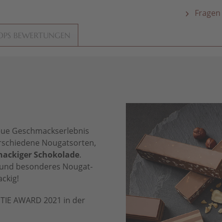
Fragen 
OPS BEWERTUNGEN
neue Geschmackserlebnis
rschiedene Nougatsorten,
nackiger Schokolade
.
s und besonderes Nougat-
ackig!
ETIE AWARD 2021 in der