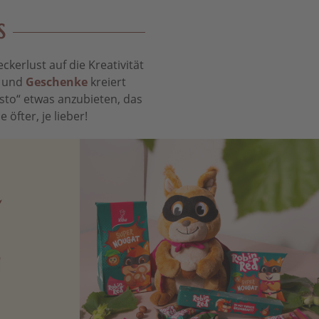
S
kerlust auf die Kreativität
t und
Geschenke
kreiert
sto“ etwas anzubieten, das
öfter, je lieber!
N
Zartbitter-