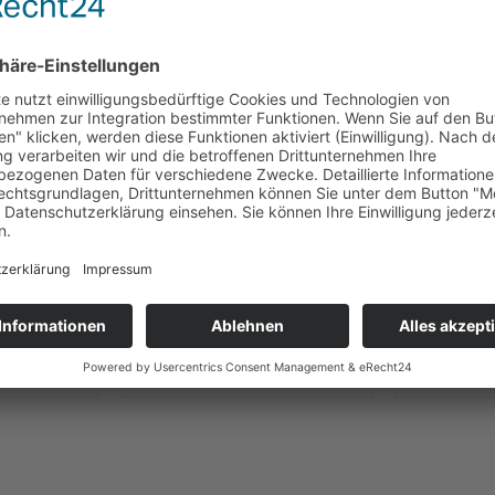
s Design
neues Design
e Ganze
Viba Nougolade Haselnuss,
Viba N
 g
35 g
Nus
9 € * / 1 kg)
Inhalt
0.035 kg
(48,29 € * / 1 kg)
Inhalt
0.5
 *
1,69 € *
26