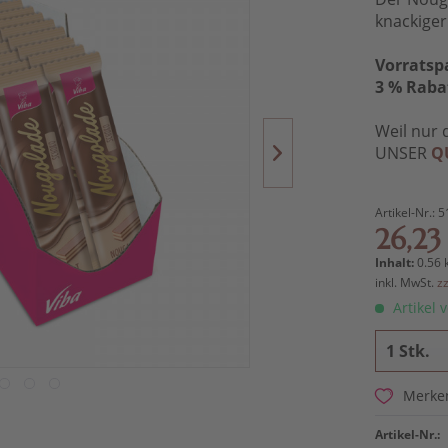
knackige
Vorratsp
3 % Raba
Weil nur 
UNSER
Q
Artikel-Nr.:
5
26,23
Inhalt:
0.56 
inkl. MwSt.
z
Artikel v
Merke
Artikel-Nr.: