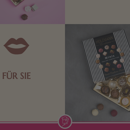
Schokolade sind genau das 
die Männerwelt. Lassen
inspirieren.
FÜR SIE
n Aufmerksamkeiten Freude
de Frau freut sich über eine
inigkeit aus Nougat oder
Schokolade.