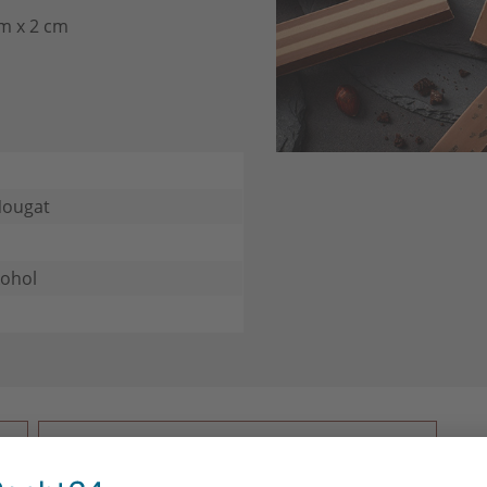
cm x 2 cm
Nougat
kohol
CH
KUNDEN HABEN SICH EBENFALLS ANGESEHEN