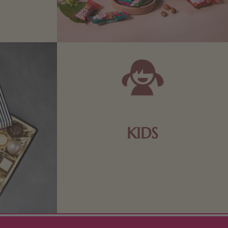
Richtige für
 Sie sich
KIDS
Schokolade und Nougat lassen
Kinderherzen höher schlagen! Als
Tierfiguren oder in kindlicher
Verpackung, hier finden Sie mehr.