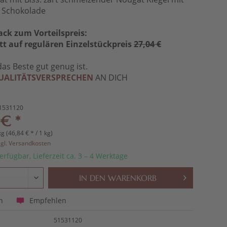
r Schokolade
ack zum Vorteilspreis:
tt auf regulären Einzelstückpreis
27,04 €
das Beste gut genug ist.
UALITÄTSVERSPRECHEN
AN DICH
1531120
 € *
kg (46,84 € * / 1 kg)
zgl. Versandkosten
erfügbar, Lieferzeit ca. 3 – 4 Werktage
IN DEN
WARENKORB
Empfehlen
n
51531120