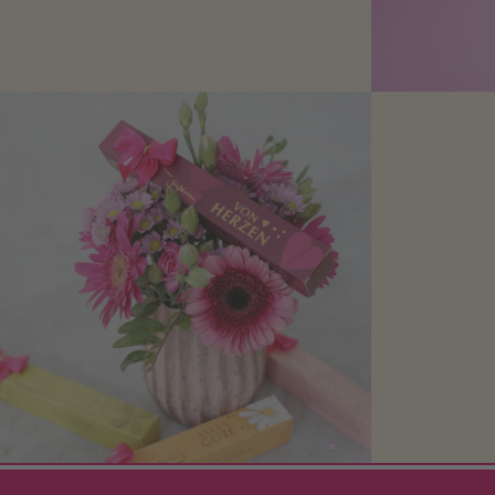
Kleine Geschenke zum Geburtstag um
den Liebsten eine Freude zu bereiten,
finden Sie hier.
Mit kleine
bereiten. Je
süße Kle