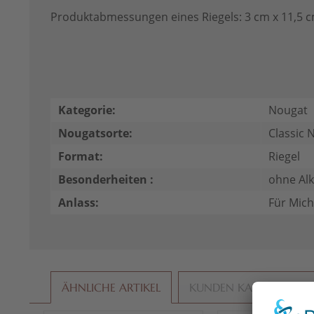
Produktabmessungen eines Riegels: 3 cm x 11,5 
Kategorie:
Nougat
Nougatsorte:
Classic 
Format:
Riegel
Besonderheiten :
ohne Al
Anlass:
Für Mich
ÄHNLICHE ARTIKEL
KUNDEN KAUFTEN AU