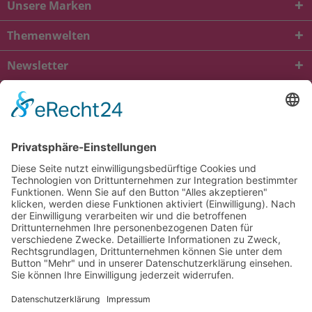
Unsere Marken
Themenwelten
Newsletter
* Alle Preise inkl. gesetzl. Mehrwertsteuer zzgl.
Versandkosten
und ggf.
Nachnahmegebühren, wenn nicht anders beschrieben
viba.de
4.90
von
5.00
bei
1684
Kundenbewertungen
Kontakt
Versandkosten und Lieferung
Zahlungsarten
FAQ – Häufig gestellte Fragen
Mein Konto
Allgemeine Geschäftsbedingungen
Datenschutz
Impressum
Barrierefreiheit
Cookie-Einstellungen
Widerrufsbelehrung
Vertrag widerrufen