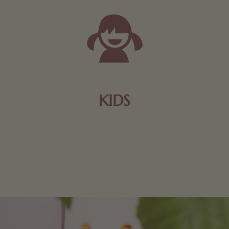
KIDS
Schokolade und Nougat lassen Kinderherzen höher
schlagen! Als Tierfiguren oder in kindlicher
Verpackung, hier finden Sie mehr.