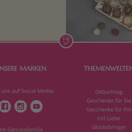
n Aufmerksamkeiten Freude
de Frau freut sich über eine
inigkeit aus Nougat oder
Schokolade.
NSERE MARKEN
THEMENWELTE
 uns auf Social Media:
Geburtstag
Geschenke für Sie
Geschenke für Ihn
mit Liebe
Glücksbringer
Die Genussfamilie