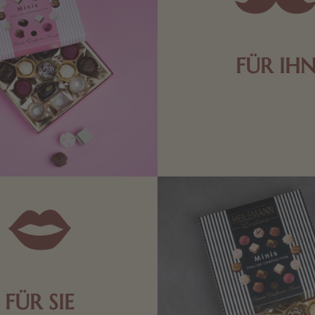
FÜR IH
Edle Pralinen oder dunkle 
Schokolade sind genau das 
die Männerwelt. Lassen
inspirieren.
FÜR SIE