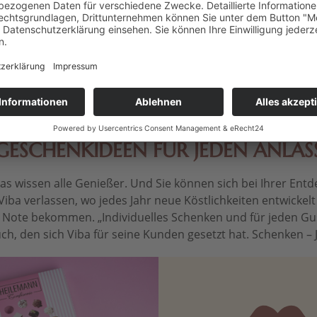
€ * / 1 kg)
Inhalt
0.04 kg
(42,25 € * / 1 kg)
Inhalt
0.0
 *
1,69 € *
1
GESCHENKIDEEN FÜR JEDEN ANLAS
 wissen alle Genießer. Und Sie können sich bei Ihrer Entdec
Viba verlassen, wo jedes Jahr neue Köstlichkeiten entwickel
le Note bekommen. „Individuelles Schenken und für jeden Gu
ch, den sich Viba für seine Kunden gesetzt hat. Schenken – Je 