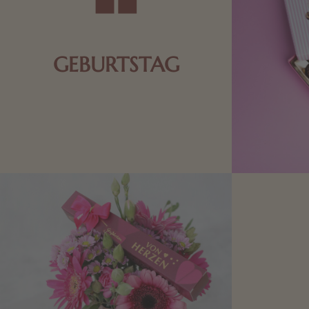
GEBURTSTAG
Schokolade oder Nougat geht immer!
Kleine Geschenke zum Geburtstag um
den Liebsten eine Freude zu bereiten,
finden Sie hier.