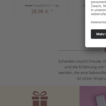
100 g
Inhalt
0.9 kg
(32,20 € * / 1 kg)
Inhalt
0.1 kg
(34,90 
28,98 € *
3,49 €
Schenken macht Freude. Das
und die Erfahrung von 
werden, die eine liebevol
ist unser Anspru