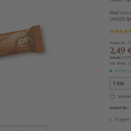
Weil nur 
UNSER
Q
Artikel-Nr.:
5
2,49 
Inhalt:
0.075
inkl. MwSt.
z
Artikel v
Merke
Artikel-Nr.:
Fragen 