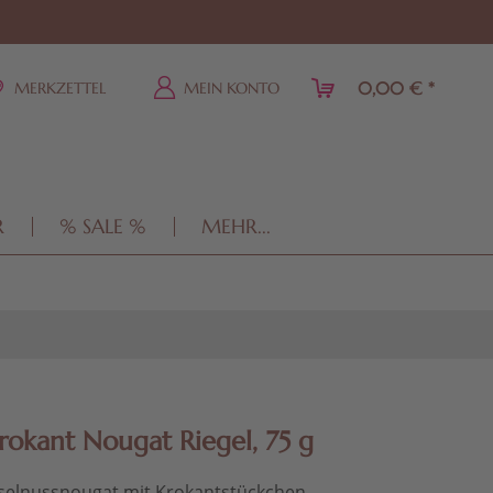
0,00 € *
MERKZETTEL
MEIN KONTO
R
% SALE %
MEHR...
rokant Nougat Riegel, 75 g
aselnussnougat mit Krokantstückchen