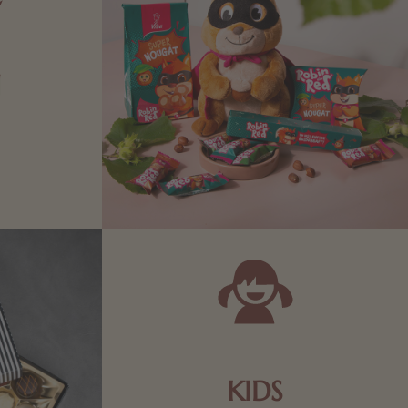
N
Zartbitter-
Richtige für
 Sie sich
KIDS