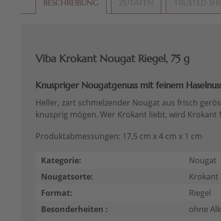
BESCHREIBUNG
ZUTATEN
TRUSTED SH
Viba Krokant Nougat Riegel, 75 g
Knuspriger Nougatgenuss mit feinem Haselnus
Heller, zart schmelzender Nougat aus frisch gerös
knusprig mögen. Wer Krokant liebt, wird Krokant 
Produktabmessungen: 17,5 cm x 4 cm x 1 cm
Kategorie:
Nougat
Nougatsorte:
Krokant
Format:
Riegel
Besonderheiten :
ohne Al