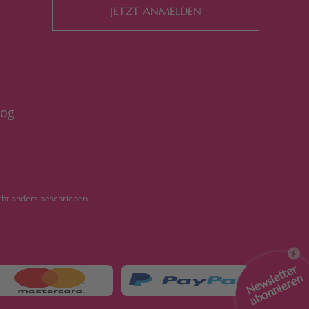
JETZT ANMELDEN
log
ht anders beschrieben
X
Newsletter
abonnieren