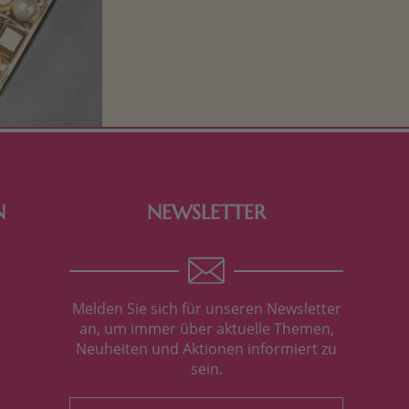
Schokolade und Nougat lassen
Kinderherzen höher schlagen! Als
Tierfiguren oder in kindlicher
Verpackung, hier finden Sie mehr.
N
NEWSLETTER
Melden Sie sich für unseren Newsletter
an, um immer über aktuelle Themen,
Neuheiten und Aktionen informiert zu
sein.