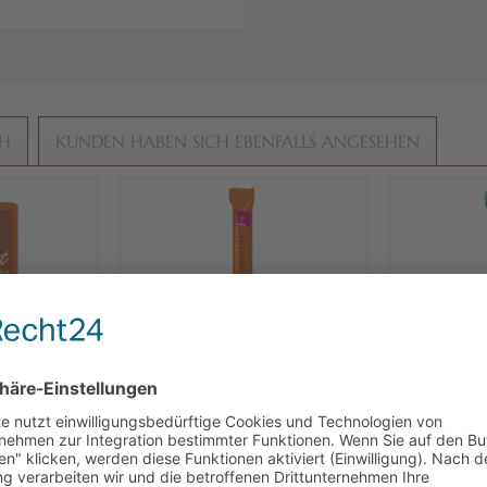
CH
KUNDEN HABEN SICH EBENFALLS ANGESEHEN
at-
Viba Nougat-Schokoladen
Viba Gen
 Krokant,
Stick Krokant, 40 g
Kr