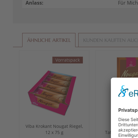
Anlass:
Für Mich
ÄHNLICHE ARTIKEL
KUNDEN KAUFTEN AU
Vorratspack
Viba Krokant Nougat Riegel,
Viba Noug
12 x 75 g
Tafelschokolade