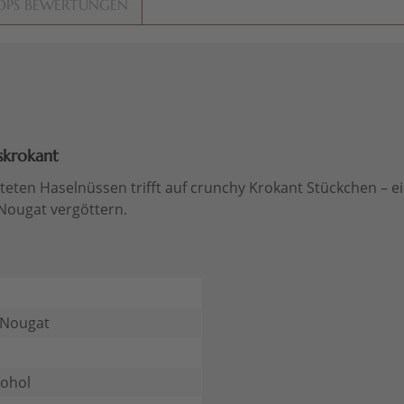
OPS BEWERTUNGEN
skrokant
teten Haselnüssen trifft auf crunchy Krokant Stückchen – ei
Nougat vergöttern.
 Nougat
kohol