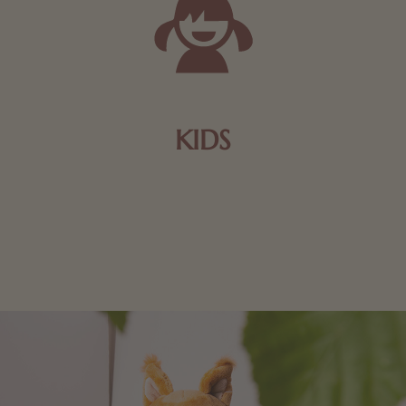
KIDS
Schokolade und Nougat lassen Kinderherzen höher
schlagen! Als Tierfiguren oder in kindlicher
Verpackung, hier finden Sie mehr.