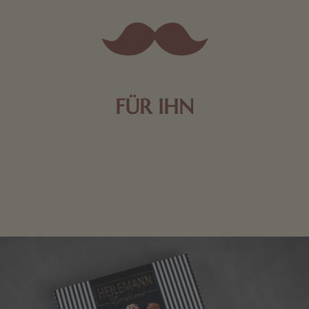
FÜR IHN
Edle Pralinen oder dunkle Zartbitter-Schokolade sind
genau das Richtige für die Männerwelt. Lassen Sie
sich inspirieren.