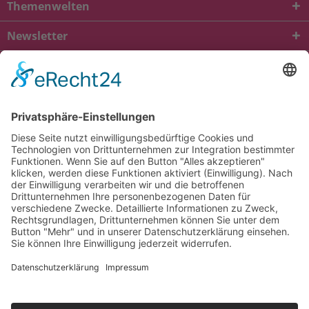
Themenwelten
Newsletter
* Alle Preise inkl. gesetzl. Mehrwertsteuer zzgl.
Versandkosten
und ggf.
Nachnahmegebühren, wenn nicht anders beschrieben
viba.de
4.90
von
5.00
bei
1685
Kundenbewertungen
Kontakt
Versandkosten und Lieferung
Zahlungsarten
FAQ – Häufig gestellte Fragen
Mein Konto
Allgemeine Geschäftsbedingungen
Datenschutz
Impressum
Barrierefreiheit
Cookie-Einstellungen
Widerrufsbelehrung
Vertrag widerrufen