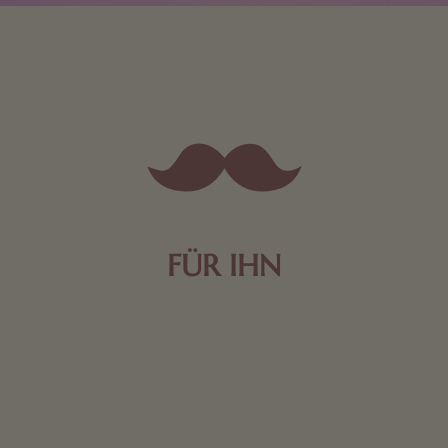
FÜR IHN
Edle Pralinen oder dunkle Zartbitter-Schokolade sind
genau das Richtige für die Männerwelt. Lassen Sie
sich inspirieren.