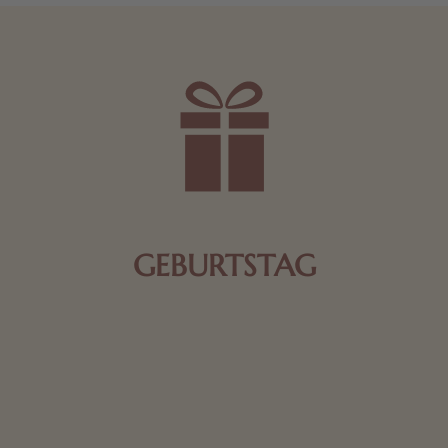
GEBURTSTAG
Schokolade oder Nougat geht immer! Kleine
Geschenke zum Geburtstag um den Liebsten eine
Freude zu bereiten, finden Sie hier.