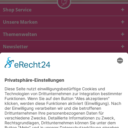
Shop Service
Unsere Marken
Themenwelten
Newsletter
* Alle Preise inkl. gesetzl. Mehrwertsteuer zzgl.
Versandkosten
und ggf.
Nachnahmegebühren, wenn nicht anders beschrieben
viba.de
4.90
von
5.00
bei
1685
Kundenbewertungen
Kontakt
Versandkosten und Lieferung
Zahlungsarten
FAQ – Häufig gestellte Fragen
Mein Konto
Allgemeine Geschäftsbedingungen
Datenschutz
Impressum
Barrierefreiheit
Cookie-Einstellungen
Widerrufsbelehrung